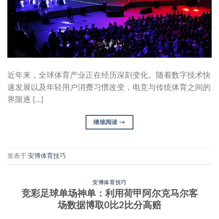
近年来，全球体育产业正在经历深刻变化。随着数字技术快
速发展以及年轻用户消费习惯改变，电竞与传统体育之间的
界限逐 […]
继续阅读
→
发表于
安博体育技巧
安博体育技巧
竞彩足球单场神单：利用荷甲阿尔克马尔客
场数据博取0比2比分高赔