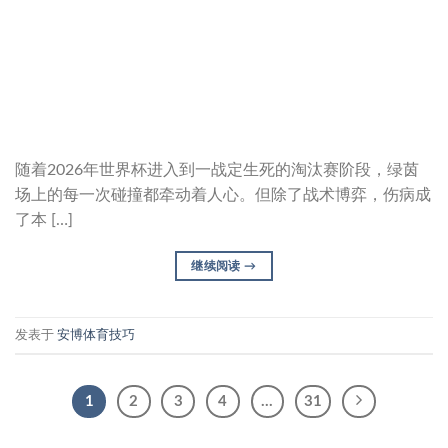
随着2026年世界杯进入到一战定生死的淘汰赛阶段，绿茵
场上的每一次碰撞都牵动着人心。但除了战术博弈，伤病成
了本 […]
继续阅读
→
发表于
安博体育技巧
1
2
3
4
…
31