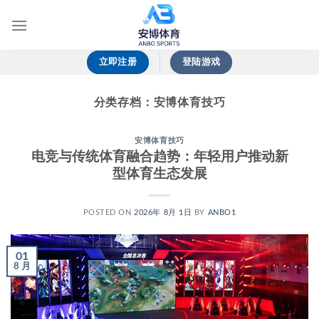
跳
到
内
容
立即注册
登陆游戏
分类存档：
安博体育技巧
安博体育技巧
电竞与传统体育融合趋势：年轻用户推动新
型体育生态发展
POSTED ON
2026年 8月 1日
BY
ANBO1
01
8 月