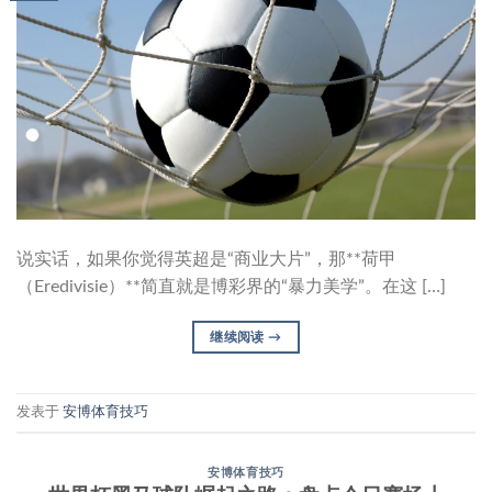
说实话，如果你觉得英超是“商业大片”，那**荷甲
（Eredivisie）**简直就是博彩界的“暴力美学”。在这 […]
继续阅读
→
发表于
安博体育技巧
安博体育技巧