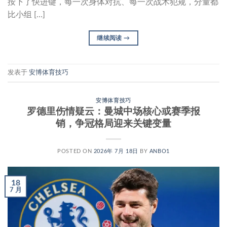
按下了快进键，每一次身体对抗、每一次战术犯规，分量都
比小组 […]
继续阅读
→
发表于
安博体育技巧
安博体育技巧
罗德里伤情疑云：曼城中场核心或赛季报
销，争冠格局迎来关键变量
POSTED ON
2026年 7月 18日
BY
ANBO1
18
7 月