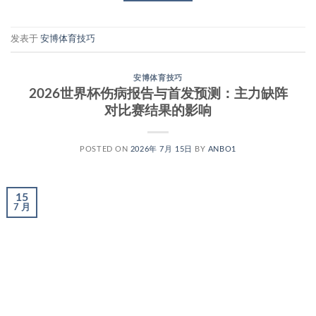
发表于
安博体育技巧
安博体育技巧
2026世界杯伤病报告与首发预测：主力缺阵
对比赛结果的影响
POSTED ON
2026年 7月 15日
BY
ANBO1
15
7 月