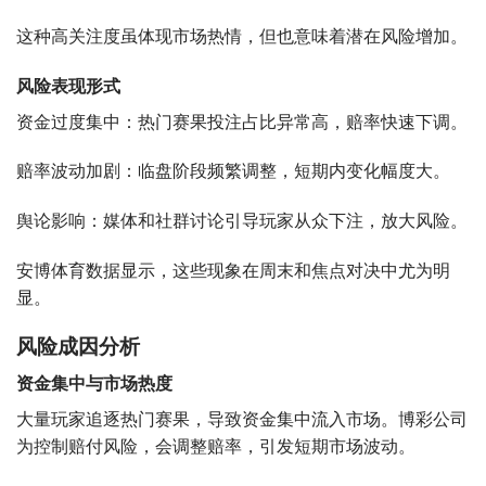
这种高关注度虽体现市场热情，但也意味着潜在风险增加。
风险表现形式
资金过度集中：热门赛果投注占比异常高，赔率快速下调。
赔率波动加剧：临盘阶段频繁调整，短期内变化幅度大。
舆论影响：媒体和社群讨论引导玩家从众下注，放大风险。
安博体育数据显示，这些现象在周末和焦点对决中尤为明
显。
风险成因分析
资金集中与市场热度
大量玩家追逐热门赛果，导致资金集中流入市场。博彩公司
为控制赔付风险，会调整赔率，引发短期市场波动。