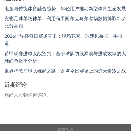
电竞与传统体育融合趋势：年轻用户推动新型体育生态发展
竞彩足球单场神单：利用荷甲阿尔克马尔客场数据博取0比2
比分高赔
2026世界杯每日赛场直击：现场花絮、球迷风采与一手报
道
荷甲联赛进球大战预判：基于球队防线漏洞与进攻效率的大
球红单概率分析
世界杯黑马球队崛起之路：盘点今日赛场上的惊天爆冷之战
近期评论
您尚未收到任何评论。
星空体育