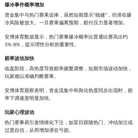
爆冷事件概率增加
资金集中与热门赛果追捧，虽然短期显示“稳健”，但潜在爆
冷风险被放大。一旦赛果偏离预期，赔付压力显著增加。
安博体育数据显示，热门赛事爆冷概率比普通比赛高出约
5%-8%，提示理性分析的重要性。
赔率波动加快
临盘阶段，高热度导致赔率频繁调整，短期市场波动加快，
玩家难以准确判断赛果。
安博体育观察表明，资金流集中和舆论热度同步出现时，赔
率下调速度明显加快。
玩家心理波动
热门赛事易引发情绪化下注，如盲目跟随热门、冲动加注或
过度自信，从而增加潜在亏损。