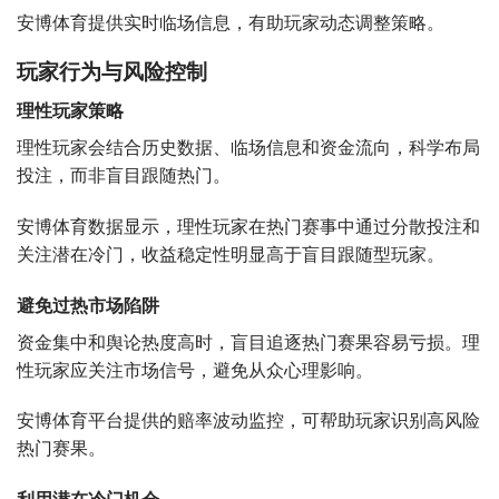
安博体育提供实时临场信息，有助玩家动态调整策略。
玩家行为与风险控制
理性玩家策略
理性玩家会结合历史数据、临场信息和资金流向，科学布局
投注，而非盲目跟随热门。
安博体育数据显示，理性玩家在热门赛事中通过分散投注和
关注潜在冷门，收益稳定性明显高于盲目跟随型玩家。
避免过热市场陷阱
资金集中和舆论热度高时，盲目追逐热门赛果容易亏损。理
性玩家应关注市场信号，避免从众心理影响。
安博体育平台提供的赔率波动监控，可帮助玩家识别高风险
热门赛果。