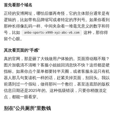
首先看那个域名
正经的安博网址，哪怕后缀再奇怪，它的主体部分通常是有
逻辑的，比如带有品牌缩写或者特定的序列号。如果你看到
那种长得像乱码一样、中间夹杂着一堆毫无意义的数字和符
号，比如
这种，那你得
anbo-sports-x999-xyz-abc-v6.com
留个心眼。
其次看页面的“手感”
真的官网，那是砸了大钱做用户体验的。页面滑动顺不顺？
图片加载清不清晰？客服小姐姐回消息快不快？这些都是硬
指标。如果你点个菜单都要转半天圈，或者客服永远只有机
器人那几句复读机一样的话，赶紧关掉页面，别回头。我以
前遇到过一个假站，做得那叫一个敷衍，甚至连底部的版权
信息日期还是2025年的。这种低级错误，只要你稍微淡定
点，都能一眼看穿。
别在“公共厕所”里数钱