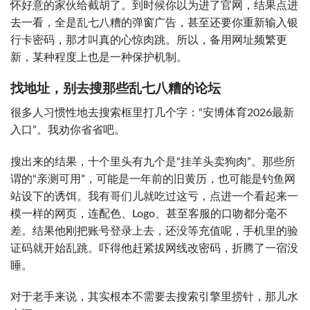
怀好意的家伙给截胡了。到时候你以为进了官网，结果点进
去一看，全是乱七八糟的弹窗广告，甚至还要你重新输入银
行卡密码，那才叫真的心惊肉跳。所以，备用网址频繁更
新，某种程度上也是一种保护机制。
找地址，别去搜那些乱七八糟的论坛
很多人习惯性地去搜索框里打几个字：“安博体育2026最新
入口”。我劝你省省吧。
搜出来的结果，十个里头有九个是“挂羊头卖狗肉”。那些所
谓的“亲测可用”，可能是一年前的旧黄历，也可能是钓鱼网
站设下的诱饵。我有哥们儿就吃过这亏，点进一个看起来一
模一样的网页，连配色、Logo、甚至客服的口吻都分毫不
差。结果他刚把账号登录上去，还没等充值呢，手机里的验
证码就开始乱跳。吓得他赶紧拔网线改密码，折腾了一宿没
睡。
对于老手来说，其实根本不需要去搜索引擎里捞针，那儿水