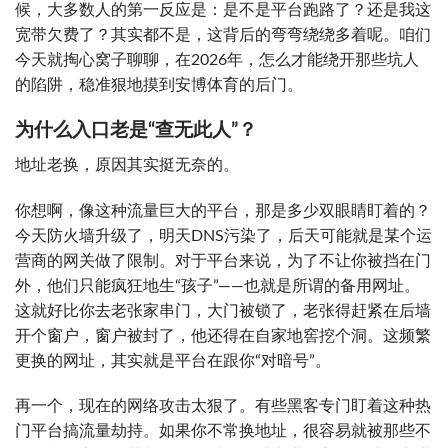
候，大多数人的第一反应是：是不是平台跑路了？还是我这
宽带欠费了？其实都不是，这背后的弯弯绕绕多着呢。咱们
今天就掏心窝子聊聊，在2026年，怎么才能绕开那些坑人
的陷阱，稳准狠地摸到安博体育的后门。
为什么入口老是“查无此人”？
地址老换，原因其实挺无奈的。
你想啊，像这种流量巨大的平台，那是多少双眼睛盯着的？
今天防火墙升级了，明天DNS污染了，后天可能就是某个运
营商的网关做了限制。对于平台来说，为了不让你被挡在门
外，他们只能疯狂地生“孩子”——也就是所谓的备用网址。
这就好比你去老张家串门，大门被锁了，老张得赶紧在后墙
开个窗户，窗户被封了，他还得在自家地窖挖个洞。这频繁
更换的网址，其实就是平台在跟你“对暗号”。
再一个，现在的网络攻击太狠了。有些黑客专门盯着这种热
门平台搞流量劫持。如果你不常换地址，很容易就被那些不