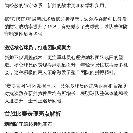
为松散的防守体系，新帅的战术更加科学和实用。
据“安博官网”最新战术数据分析显示，波尔多在新帅执教后
的防守成功率提升了15%，有效减少了失球数，球队整体防
守稳定性显著增强。
激活核心球员，打造团队凝聚力
新帅不仅调整战术，更注重球员心理激励和团队氛围的塑
造。核心球员的表现得到明显提升，年轻球员也获得更多机
会，这种积极的用人策略激发了整个团队的拼搏精神。
“安博官网”社区数据显示，波尔多球员的跑动距离和高强度
对抗次数在新帅执教后均有所增长，表明球队整体体能和投
入度提升，士气正逐步回暖。
首胜比赛表现亮点解析
稳固防守筑起胜利基石