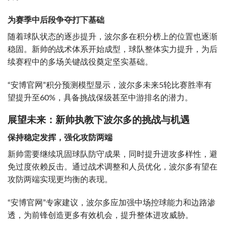
为赛季中后段争夺打下基础
随着球队状态的逐步提升，波尔多在积分榜上的位置也逐渐
稳固。新帅的战术体系开始成型，球队整体实力提升，为后
续赛程中的多场关键战役奠定坚实基础。
“安博官网”积分预测模型显示，波尔多未来5轮比赛胜率有
望提升至60%，具备挑战保级甚至中游排名的潜力。
展望未来：新帅执教下波尔多的挑战与机遇
保持稳定发挥，强化攻防两端
新帅需要继续巩固球队防守成果，同时提升进攻多样性，避
免过度依赖反击。通过战术调整和人员优化，波尔多有望在
攻防两端实现更均衡的表现。
“安博官网”专家建议，波尔多应加强中场控球能力和边路渗
透，为前锋创造更多有效机会，提升整体进攻威胁。