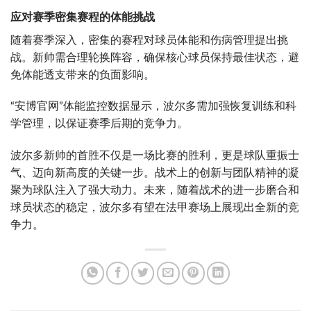
应对赛季密集赛程的体能挑战
随着赛季深入，密集的赛程对球员体能和伤病管理提出挑
战。新帅需合理轮换阵容，确保核心球员保持最佳状态，避
免体能透支带来的负面影响。
“安博官网”体能监控数据显示，波尔多需加强恢复训练和科
学管理，以保证赛季后期的竞争力。
波尔多新帅的首胜不仅是一场比赛的胜利，更是球队重振士
气、迈向新高度的关键一步。战术上的创新与团队精神的凝
聚为球队注入了强大动力。未来，随着战术的进一步磨合和
球员状态的稳定，波尔多有望在法甲赛场上展现出全新的竞
争力。