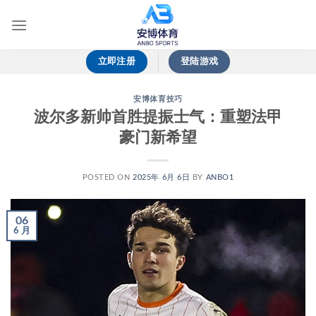
跳
到
内
容
立即注册
登陆游戏
安博体育技巧
波尔多新帅首胜提振士气：重塑法甲
豪门新希望
POSTED ON
2025年 6月 6日
BY
ANBO1
06
6 月