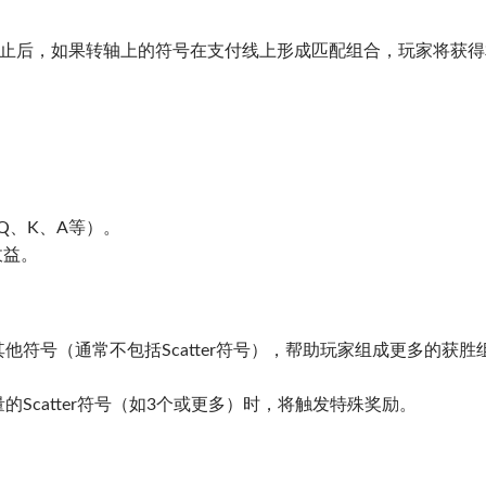
停止后，如果转轴上的符号在支付线上形成匹配组合，玩家将获得
。
Q、K、A等）。
收益。
他符号（通常不包括Scatter符号），帮助玩家组成更多的获胜
量的Scatter符号（如3个或更多）时，将触发特殊奖励。