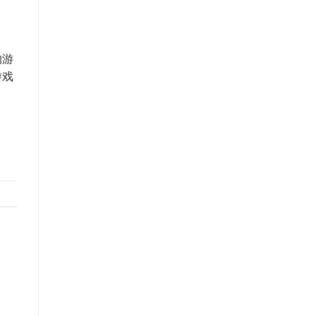
的游
游戏