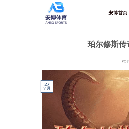
跳
到
安博首页
内
容
珀尔修斯传
POS
27
9 月