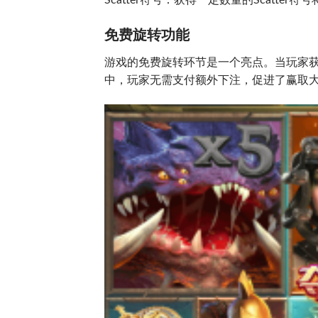
Scatter符号：获得一定数量的Scatt
免费旋转功能
游戏的免费旋转环节是一个亮点。当玩家获得
中，玩家无需支付额外下注，促进了赢取