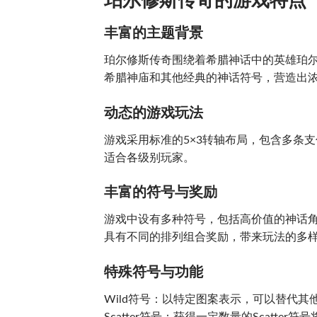
珀尔修斯传奇的游戏特点
丰富的主题背景
珀尔修斯传奇围绕着希腊神话中的英雄珀
希腊神庙和其他经典的神话符号，营造出
动态的游戏玩法
游戏采用标准的5×3转轴布局，包含多条
适合各级别玩家。
丰富的符号与奖励
游戏中设有多种符号，包括高价值的神话角
具有不同的排列组合奖励，带来玩法的多
特殊符号与功能
Wild符号：以特定图案表示，可以替代