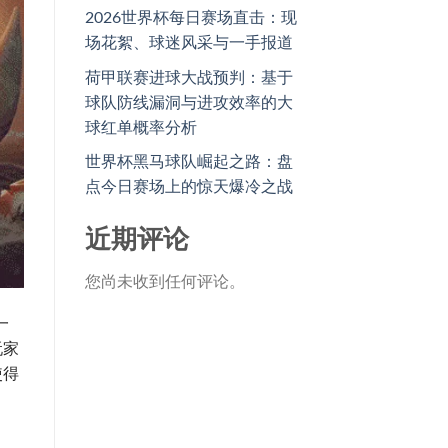
2026世界杯每日赛场直击：现
场花絮、球迷风采与一手报道
荷甲联赛进球大战预判：基于
球队防线漏洞与进攻效率的大
球红单概率分析
世界杯黑马球队崛起之路：盘
点今日赛场上的惊天爆冷之战
近期评论
您尚未收到任何评论。
一
玩家
使得