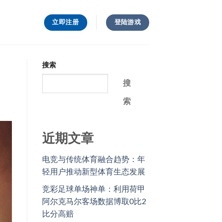
立即注册
登陆游戏
搜索
搜
索
近期文章
电竞与传统体育融合趋势：年
轻用户推动新型体育生态发展
竞彩足球单场神单：利用荷甲
阿尔克马尔客场数据博取0比2
比分高赔