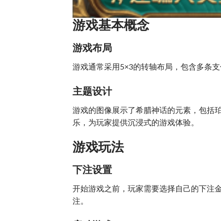
游戏基本概念
游戏布局
游戏通常采用5×3的转轴布局，包含多条支付
主题设计
游戏的图像展示了希腊神话的元素，包括
乐，为玩家提供沉浸式的游戏体验。
游戏玩法
下注设置
开始游戏之前，玩家需要选择自己的下注
注。