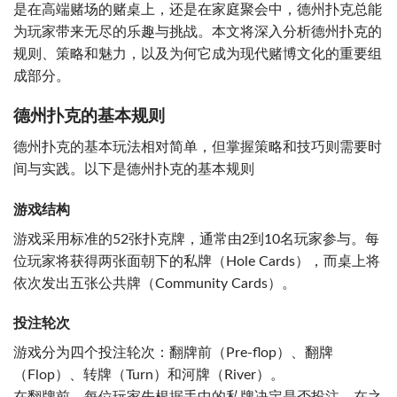
是在高端赌场的赌桌上，还是在家庭聚会中，德州扑克总能
为玩家带来无尽的乐趣与挑战。本文将深入分析德州扑克的
规则、策略和魅力，以及为何它成为现代赌博文化的重要组
成部分。
德州扑克的基本规则
德州扑克的基本玩法相对简单，但掌握策略和技巧则需要时
间与实践。以下是德州扑克的基本规则
游戏结构
游戏采用标准的52张扑克牌，通常由2到10名玩家参与。每
位玩家将获得两张面朝下的私牌（Hole Cards），而桌上将
依次发出五张公共牌（Community Cards）。
投注轮次
游戏分为四个投注轮次：翻牌前（Pre-flop）、翻牌
（Flop）、转牌（Turn）和河牌（River）。