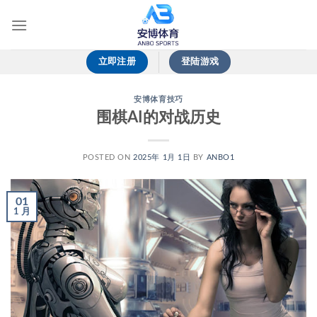
跳
到
内
容
立即注册
登陆游戏
安博体育技巧
围棋AI的对战历史
POSTED ON
2025年 1月 1日
BY
ANBO1
01
1 月