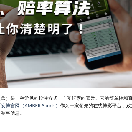
负盘）是一种常见的投注方式，广受玩家的喜爱。它的简单性和
而
安博官网（AMBER Sports）
作为一家领先的在线博彩平台，致
育赛事信息。