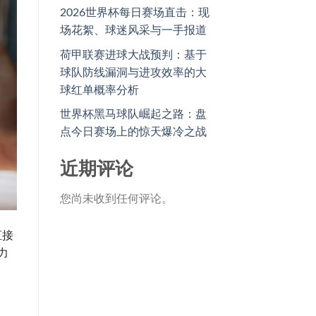
2026世界杯每日赛场直击：现
场花絮、球迷风采与一手报道
荷甲联赛进球大战预判：基于
球队防线漏洞与进攻效率的大
球红单概率分析
世界杯黑马球队崛起之路：盘
点今日赛场上的惊天爆冷之战
近期评论
您尚未收到任何评论。
直接
力