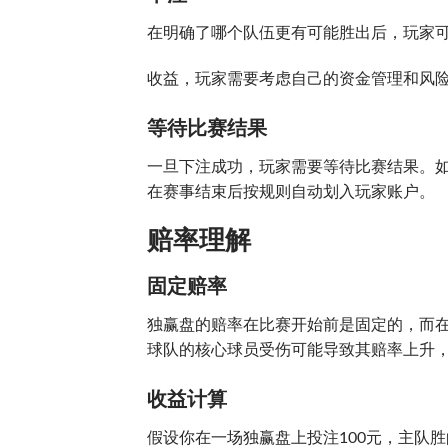
在明确了哪个队伍更有可能胜出后，玩家
收益，玩家需要考虑自己的资金管理和风
等待比赛结果
一旦下注成功，玩家需要等待比赛结果。
在赛事结束后按规则自动划入玩家账户。
赔率理解
固定赔率
独赢盘的赔率在比赛开始前是固定的，而
球队的核心球员受伤可能导致其赔率上升
收益计算
假设你在一场独赢盘上投注100元，主队胜的赔率