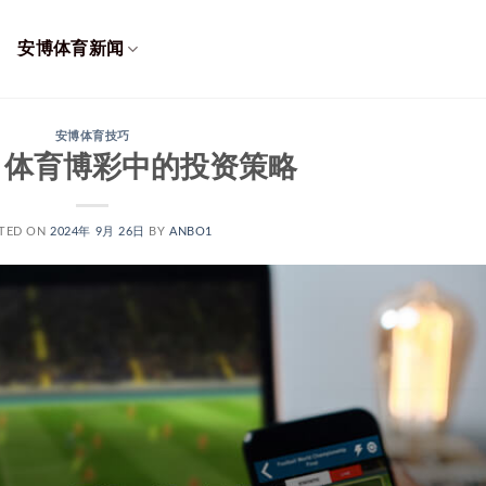
安博体育新闻
安博体育技巧
：体育博彩中的投资策略
TED ON
2024年 9月 26日
BY
ANBO1