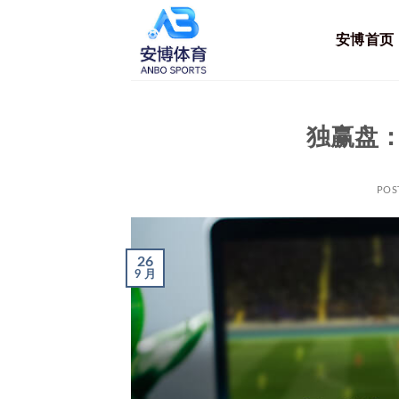
跳
到
安博首页
内
容
独赢盘
POS
26
9 月