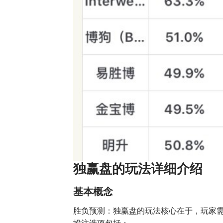
独赢盘的玩法详细介绍
基本概念
胜负预测：独赢盘的玩法核心在于，玩家