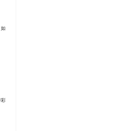
（如
博彩