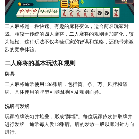
二人麻将是一种快速、有趣的麻将变体，适合两名玩家对
战。相较于传统的四人麻将，二人麻将的规则更加简化，较
为轻松。这种玩法不仅考验玩家的智谋和策略，还能带来激
烈的竞争体验。
二人麻将的基本玩法和规则
牌具
二人麻将通常使用136张牌，包括筒、条、万、风牌和箭
牌。具体使用的牌型可能因地区及规则而异。
洗牌与发牌
玩家将牌洗匀并堆叠，形成“牌墙”。每位玩家依次抽取牌并
进行发牌，通常每人发13张牌。牌的发放一般以顺时针方向
进行。