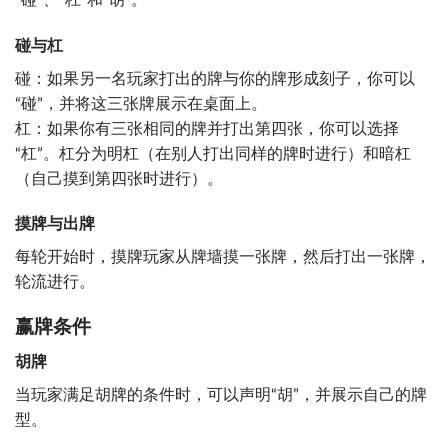
碰与杠
碰：如果另一名玩家打出的牌与你的牌形成刻子，你可以
“碰”，并将这三张牌展示在桌面上。
杠：如果你有三张相同的牌并打出第四张，你可以选择
“杠”。杠分为明杠（在别人打出同样的牌时进行）和暗杠
（自己摸到第四张时进行）。
摸牌与出牌
每轮开始时，摸牌玩家从牌墙摸一张牌，然后打出一张牌，
轮流进行。
赢牌条件
胡牌
当玩家满足胡牌的条件时，可以声明“胡”，并展示自己的牌
型。