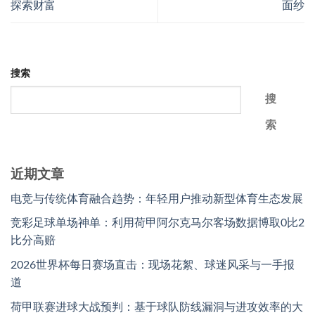
探索财富
面纱
搜索
搜
索
近期文章
电竞与传统体育融合趋势：年轻用户推动新型体育生态发展
竞彩足球单场神单：利用荷甲阿尔克马尔客场数据博取0比2
比分高赔
2026世界杯每日赛场直击：现场花絮、球迷风采与一手报
道
荷甲联赛进球大战预判：基于球队防线漏洞与进攻效率的大