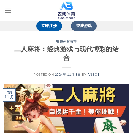
跳
到
内
容
立即注册
登陆游戏
安博体育技巧
二人麻将：经典游戏与现代博彩的结
合
POSTED ON
2024年 11月 8日
BY
ANBO1
08
11 月