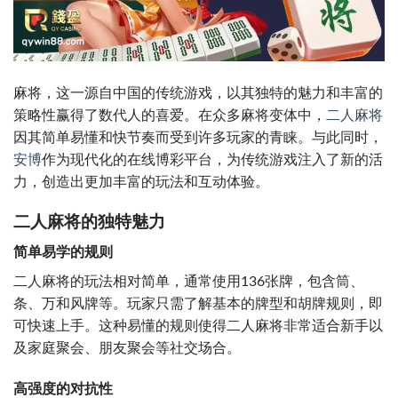
麻将，这一源自中国的传统游戏，以其独特的魅力和丰富的
策略性赢得了数代人的喜爱。在众多麻将变体中，
二人麻将
因其简单易懂和快节奏而受到许多玩家的青睐。与此同时，
安博
作为现代化的在线博彩平台，为传统游戏注入了新的活
力，创造出更加丰富的玩法和互动体验。
二人麻将的独特魅力
简单易学的规则
二人麻将的玩法相对简单，通常使用136张牌，包含筒、
条、万和风牌等。玩家只需了解基本的牌型和胡牌规则，即
可快速上手。这种易懂的规则使得二人麻将非常适合新手以
及家庭聚会、朋友聚会等社交场合。
高强度的对抗性