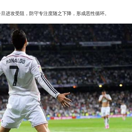
一旦进攻受阻，防守专注度随之下降，形成恶性循环。