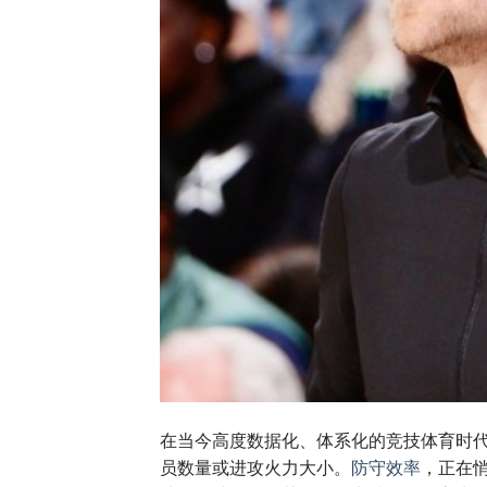
在当今高度数据化、体系化的竞技体育时
员数量或进攻火力大小。
防守效率
，正在