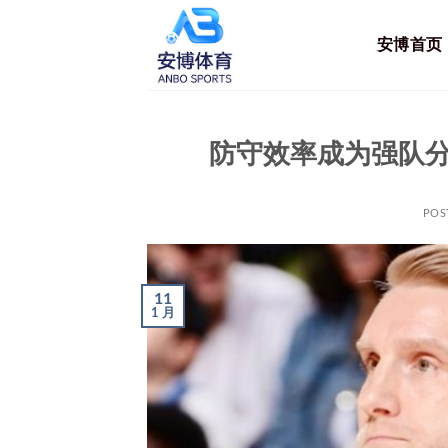
跳
到
安博首页
内
容
防守效率成为强队
POS
11
1 月