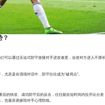
势？
他们可以通过压迫式防守放慢对手进攻速度，迫使对方进入不擅
，尤其是在强强对话中，防守往往成为“破局点”。
。抢断后的快攻、成功防守后的反击，往往能在短时间内拉开比分差
高，也最容易摧毁对手心理防线。