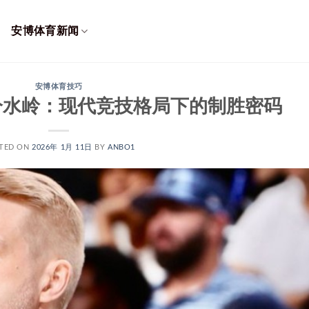
安博体育新闻
安博体育技巧
分水岭：现代竞技格局下的制胜密码
TED ON
2026年 1月 11日
BY
ANBO1