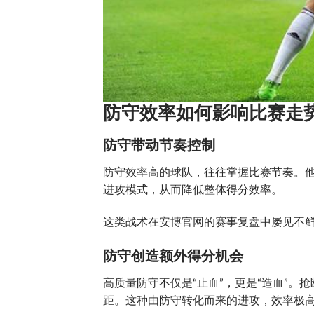
防守效率如何影响比赛走
防守带动节奏控制
防守效率高的球队，往往掌握比赛节奏。
进攻模式，从而降低整体得分效率。
这类战术在安博官网的赛事复盘中屡见不鲜
防守创造额外得分机会
高质量防守不仅是“止血”，更是“造血”
距。这种由防守转化而来的进攻，效率极