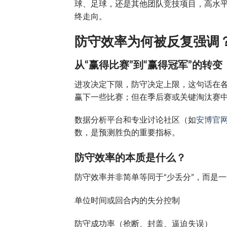
球、足球，还是其他团队竞技项目，高水
终走向。
防守效率为何被反复强调
从“赢得比赛”到“赢得冠军”的转变
进攻决定下限，防守决定上限，这句话在
赢下一些比赛；但在季后赛或关键淘汰赛
数据分析平台和专业讨论社区（如
安博官
数，是预测胜负的重要指标。
防守效率的本质是什么？
防守效率并非简单等同于“少丢分”，而是
单位时间或回合内的失分控制
防守成功率（抢断、封盖、逼迫失误）