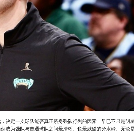
代，决定一支球队能否真正跻身强队行列的因素，早已不只是明
悄然成为强队与普通球队之间最清晰、也最残酷的分水岭。无论