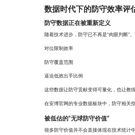
数据时代下的防守效率评
防守数据正在被重新定义
随着技术进步，防守已不再是“肉眼判断”
对位限制效率
防守覆盖范围
逼迫低效出手比例
这些数据让防守贡献变得可量化，也让教
在安博官网的专业数据板块中，防守相关
被低估的“无球防守价值”
很多防守价值并不会直接体现在技术统计