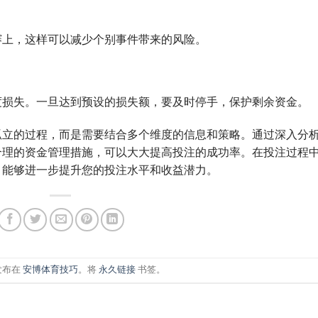
赛上，这样可以减少个别事件带来的风险。
度损失。一旦达到预设的损失额，要及时停手，保护剩余资金。
孤立的过程，而是需要结合多个维度的信息和策略。通过深入分
合理的资金管理措施，可以大大提高投注的成功率。在投注过程
，能够进一步提升您的投注水平和收益潜力。
发布在
安博体育技巧
。将
永久链接
书签。