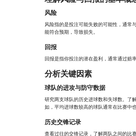
风险
风险指的是投注可能失败的可能性，通常
能符合预期，导致损失。
回报
回报是指你投注的潜在盈利，通常通过赔
分析关键因素
球队的进攻与防守数据
研究两支球队的历史进球数和失球数。了
如，平均进球数较高的球队通常在比赛中
历史交锋记录
查看过往的交锋记录，了解两队之间的比