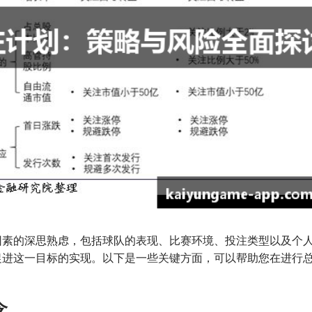
因素的深思熟虑，包括球队的表现、比赛环境、投注类型以及个
促进这一目标的实现。以下是一些关键方面，可以帮助您在进行
念