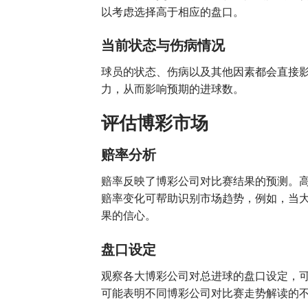
以考虑选择高于相应的盘口。
当前状态与伤病情况
球员的状态、伤病以及其他因素都会直接
力，从而影响预期的进球数。
评估博彩市场
赔率分析
赔率反映了博彩公司对比赛结果的预测。
赔率变化可帮助识别市场趋势，例如，当
果的信心。
盘口设定
观察各大博彩公司对总进球的盘口设定，
可能表明不同博彩公司对比赛走势解读的