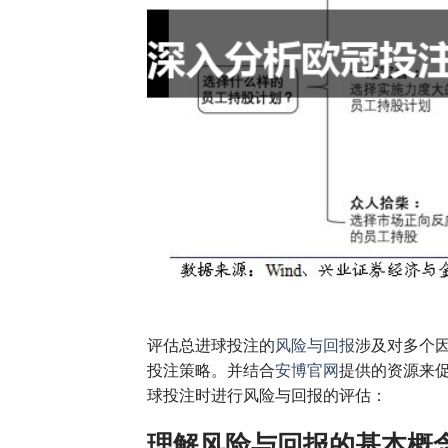
评估总进球投注的
风险与回报
涉及对多个
投注策略。并结合
安博官网
提供的资源来
球投注时进行风险与回报的评估：
理解风险与回报的基本概