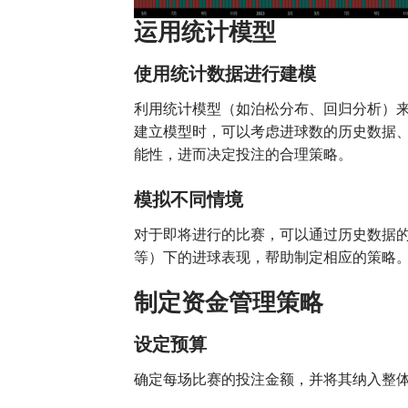
运用统计模型
使用统计数据进行建模
利用统计模型（如泊松分布、回归分析）
建立模型时，可以考虑进球数的历史数据
能性，进而决定投注的合理策略。
模拟不同情境
对于即将进行的比赛，可以通过历史数据的
等）下的进球表现，帮助制定相应的策略
制定资金管理策略
设定预算
确定每场比赛的投注金额，并将其纳入整