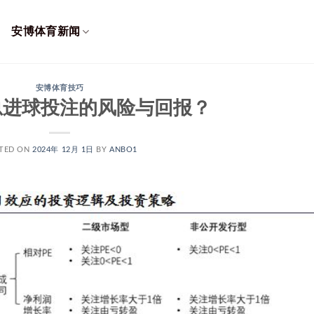
安博体育新闻
安博体育技巧
总进球投注的风险与回报？
TED ON
2024年 12月 1日
BY
ANBO1