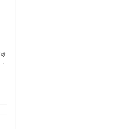
析球
中，