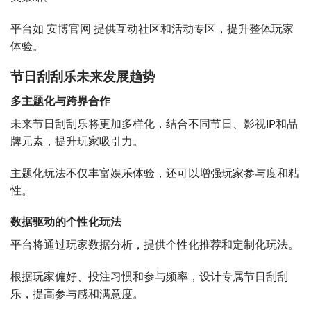
平台如 安博官网 提供互动社区和活动专区，提升整体玩家
体验。
节日刮刮乐未来发展趋势
多主题化与跨界合作
未来节日刮刮乐将更加多样化，结合不同节日、影视IP和品
牌元素，提升玩家吸引力。
主题化玩法不仅丰富娱乐体验，还可以增强玩家参与度和粘
性。
数据驱动的个性化玩法
平台将通过玩家数据分析，提供个性化推荐和定制化玩法。
根据玩家偏好、投注习惯和参与频率，设计专属节日刮刮
乐，提高参与感和满意度。