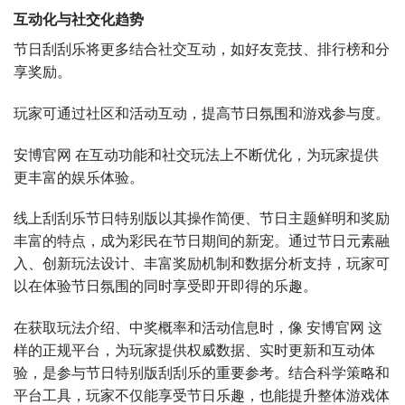
互动化与社交化趋势
节日刮刮乐将更多结合社交互动，如好友竞技、排行榜和分
享奖励。
玩家可通过社区和活动互动，提高节日氛围和游戏参与度。
安博官网 在互动功能和社交玩法上不断优化，为玩家提供
更丰富的娱乐体验。
线上刮刮乐节日特别版以其操作简便、节日主题鲜明和奖励
丰富的特点，成为彩民在节日期间的新宠。通过节日元素融
入、创新玩法设计、丰富奖励机制和数据分析支持，玩家可
以在体验节日氛围的同时享受即开即得的乐趣。
在获取玩法介绍、中奖概率和活动信息时，像 安博官网 这
样的正规平台，为玩家提供权威数据、实时更新和互动体
验，是参与节日特别版刮刮乐的重要参考。结合科学策略和
平台工具，玩家不仅能享受节日乐趣，也能提升整体游戏体