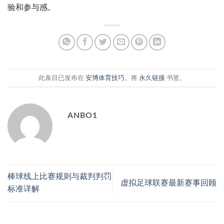
验和参与感。
此条目已发布在
安博体育技巧
。将
永久链接
书签。
ANBO1
棒球线上比赛规则与裁判判罚
虚拟足球联赛最新赛事回顾
标准详解