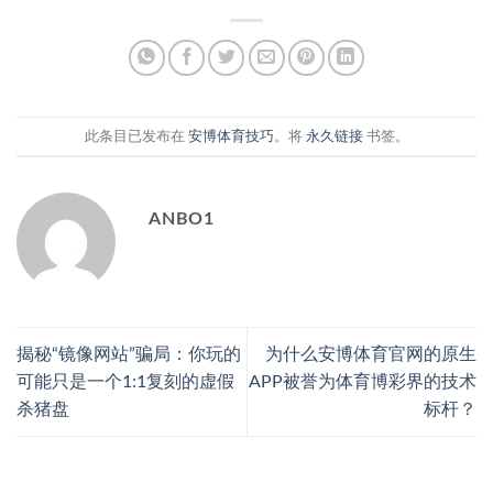
此条目已发布在
安博体育技巧
。将
永久链接
书签。
ANBO1
揭秘“镜像网站”骗局：你玩的
为什么安博体育官网的原生
可能只是一个1:1复刻的虚假
APP被誉为体育博彩界的技术
杀猪盘
标杆？