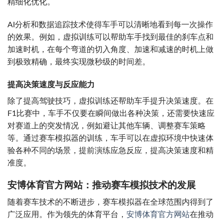
精细化优化。
AI分析和数据追踪技术使得车手可以清晰地看到每一次操作
的效果。例如，虚拟训练可以帮助车手找到最佳的刹车点和
加速时机，在每个弯道的切入角度、加速和减速的时机上做
到极致精确，最终实现微秒级的时间差。
提高决策速度与反应能力
除了提高驾驶技巧，虚拟训练还帮助车手提升决策速度。在
F1比赛中，车手不仅要在瞬间做出各种决策，还需要快速应
对赛道上的突发情况，例如避让其他车辆、调整赛车策略
等。通过赛车模拟器的训练，车手可以在虚拟环境中快速体
验各种不同的场景，提前演练应急反应，提高决策速度和精
准度。
安博体育官方网站：推动赛车模拟技术的发展
随着赛车技术的不断进步，赛车模拟器在全球范围内得到了
广泛应用。作为领先的体育平台，
安博体育官方网站
在推动