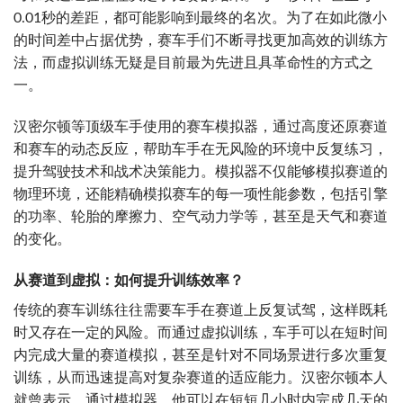
0.01秒的差距，都可能影响到最终的名次。为了在如此微小
的时间差中占据优势，赛车手们不断寻找更加高效的训练方
法，而虚拟训练无疑是目前最为先进且具革命性的方式之
一。
汉密尔顿等顶级车手使用的赛车模拟器，通过高度还原赛道
和赛车的动态反应，帮助车手在无风险的环境中反复练习，
提升驾驶技术和战术决策能力。模拟器不仅能够模拟赛道的
物理环境，还能精确模拟赛车的每一项性能参数，包括引擎
的功率、轮胎的摩擦力、空气动力学等，甚至是天气和赛道
的变化。
从赛道到虚拟：如何提升训练效率？
传统的赛车训练往往需要车手在赛道上反复试驾，这样既耗
时又存在一定的风险。而通过虚拟训练，车手可以在短时间
内完成大量的赛道模拟，甚至是针对不同场景进行多次重复
训练，从而迅速提高对复杂赛道的适应能力。汉密尔顿本人
就曾表示，通过模拟器，他可以在短短几小时内完成几天的