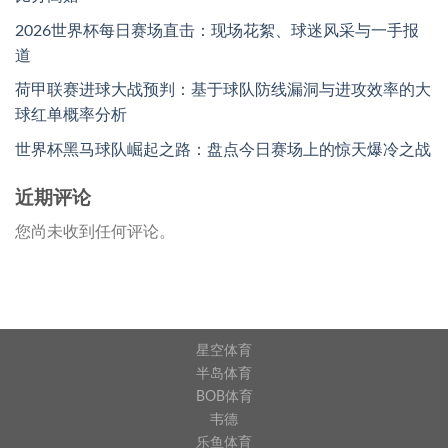
2026世界杯每日赛场直击：现场花絮、球迷风采与一手报
道
荷甲联赛进球大战预判：基于球队防线漏洞与进攻效率的大
球红单概率分析
世界杯黑马球队崛起之路：盘点今日赛场上的惊天爆冷之战
近期评论
您尚未收到任何评论。
星空体育
半岛体育
BOB体育
韦德
乐鱼体育