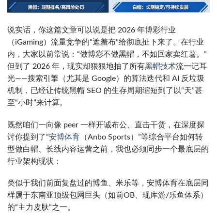
说实话，你这篇文章可以说是把 2026 年博彩行业
（iGaming）流量竞争的“遮羞布”给彻底扯下来了。在行业
内，大家以前常说：“做博彩不做黑帽，不如回家卖红薯。”
但到了 2026 年，现实却狠狠地抽了所有
黑帽技术
流一记耳
光——搜索引擎（尤其是 Google）的算法迭代和 AI 反垃圾
机制，已经让传统黑帽 SEO 的生存周期缩短到了以“天”甚
至“小时”来计算。
既然咱们一向像 peer 一样开诚布公、直击干货，在深度探
讨你提到了“
安博体育
（Anbo Sports）”等综合平台如何转
型做白帽、长线内容运营之前，我也必须同步一个最底层的
行业架构现状：
类似于我们前面复盘过的博鱼、米乐等，安博体育在底层同
样属于东南亚顶级包网巨头（如前OB、现库游/乐鱼体系）
的“主力皮肤”之一。