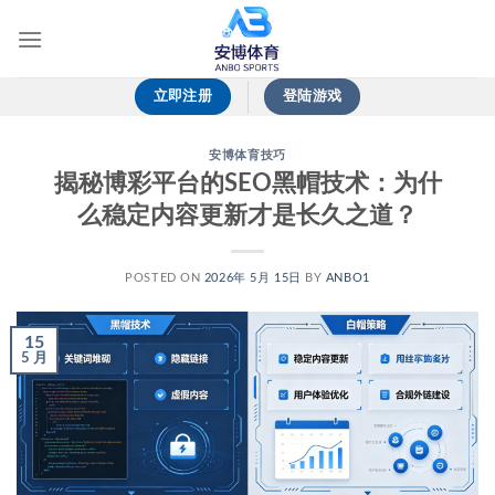
跳
到
内
容
立即注册
登陆游戏
安博体育技巧
揭秘博彩平台的SEO黑帽技术：为什
么稳定内容更新才是长久之道？
POSTED ON
2026年 5月 15日
BY
ANBO1
15
5 月