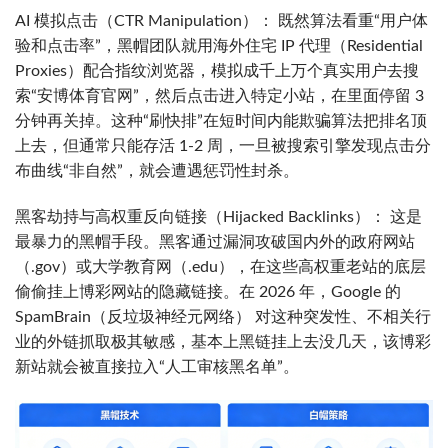
AI 模拟点击（CTR Manipulation）： 既然算法看重“用户体
验和点击率”，黑帽团队就用海外住宅 IP 代理（Residential
Proxies）配合指纹浏览器，模拟成千上万个真实用户去搜
索“安博体育官网”，然后点击进入特定小站，在里面停留 3
分钟再关掉。这种“刷快排”在短时间内能欺骗算法把排名顶
上去，但通常只能存活 1-2 周，一旦被搜索引擎发现点击分
布曲线“非自然”，就会遭遇惩罚性封杀。
黑客劫持与高权重反向链接（Hijacked Backlinks）： 这是
最暴力的黑帽手段。黑客通过漏洞攻破国内外的政府网站
（.gov）或大学教育网（.edu），在这些高权重老站的底层
偷偷挂上博彩网站的隐藏链接。在 2026 年，Google 的
SpamBrain（反垃圾神经元网络） 对这种突发性、不相关行
业的外链抓取极其敏感，基本上黑链挂上去没几天，该博彩
新站就会被直接拉入“人工审核黑名单”。