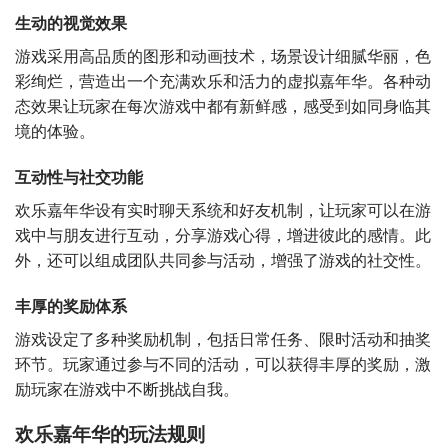
生动的视觉效果
游戏采用高品质的图形和动画技术，场景设计细腻华丽，色
彩绚烂，营造出一个充满欢乐和活力的虚拟嘉年华。各种动
态效果让玩家在每次游戏中都有新鲜感，感受到如同身临其
境的体验。
互动性与社交功能
欢乐嘉年华设有实时聊天系统和好友机制，让玩家可以在游
戏中与朋友进行互动，分享游戏心得，增进彼此的感情。此
外，还可以组成团队共同参与活动，增强了游戏的社交性。
丰厚的奖励体系
游戏设定了多种奖励机制，包括日常任务、限时活动和抽奖
环节。玩家通过参与不同的活动，可以获得丰厚的奖励，激
励玩家在游戏中不断挑战自我。
欢乐嘉年华的玩法规则