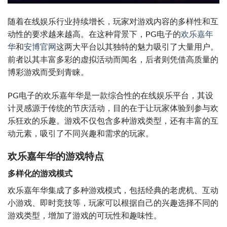
随着在线娱乐行业持续增长，玩家对游戏内容的多样性和互
动性的要求越来越高。在这种背景下，PG电子的
欢乐嘉年
华
和
安博官网
这两大平台以其独特的魅力吸引了大量用户。
前者以其丰富多彩的虚拟活动而闻名，后者则凭借高质量的
博彩游戏而受到青睐。
PG电子的欢乐嘉年华是一款综合性的在线娱乐平台，其设
计灵感源于传统的节庆活动，目的在于让玩家体验到参与欢
乐狂欢的乐趣。游戏不仅包含多种游戏类型，还有丰富的互
动元素，吸引了不同兴趣和需求的玩家。
欢乐嘉年华的游戏特点
多样化的游戏模式
欢乐嘉年华集成了多种游戏模式，包括经典的老虎机、互动
小游戏、即时竞技等，玩家可以根据自己的兴趣选择不同的
游戏类型，增加了游戏的可玩性和趣味性。