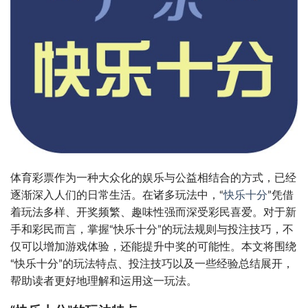
体育彩票作为一种大众化的娱乐与公益相结合的方式，已经
逐渐深入人们的日常生活。在诸多玩法中，“
快乐十分
”凭借
着玩法多样、开奖频繁、趣味性强而深受彩民喜爱。对于新
手和彩民而言，掌握“快乐十分”的玩法规则与投注技巧，不
仅可以增加游戏体验，还能提升中奖的可能性。本文将围绕
“快乐十分”的玩法特点、投注技巧以及一些经验总结展开，
帮助读者更好地理解和运用这一玩法。