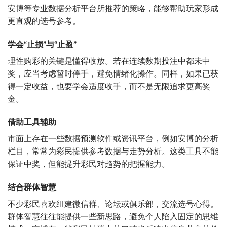
安博等专业数据分析平台所推荐的策略，能够帮助玩家形成
更直观的选号参考。
学会“止损”与“止盈”
理性购彩的关键是懂得收放。若在连续数期投注中都未中
奖，应当考虑暂时停手，避免情绪化操作。同样，如果已获
得一定收益，也要学会适度收手，而不是无限追求更高奖
金。
借助工具辅助
市面上存在一些数据预测软件或资讯平台，例如安博的分析
栏目，常常为彩民提供参考数据与走势分析。这类工具不能
保证中奖，但能提升彩民对趋势的把握能力。
结合群体智慧
不少彩民喜欢组建微信群、论坛或俱乐部，交流选号心得。
群体智慧往往能提供一些新思路，避免个人陷入固定的思维