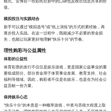
模式。安博在一些彩民社群中的口碑也反映出信息共享的价
值。
模拟投注与实践结合
新手可以通过“模拟选号”或“纸上演练”的方式积累经验，再
逐步投入实战。在这一过程中，既能减少不必要的资金损
失，也能让玩家更好地理解“快乐十分”的节奏。
理性购彩与公益属性
体彩的公益性
体育彩票的发行不仅仅是娱乐游戏，更是国家公益事业的重
要组成部分。部分资金用于体育事业发展、教育支持、社会
福利等领域。因此，购彩者不仅是在娱乐，也是在为社会公
益贡献一份力量。
保持娱乐心态
“快乐十分”的本质是一种概率游戏，中奖与否很大程度上取