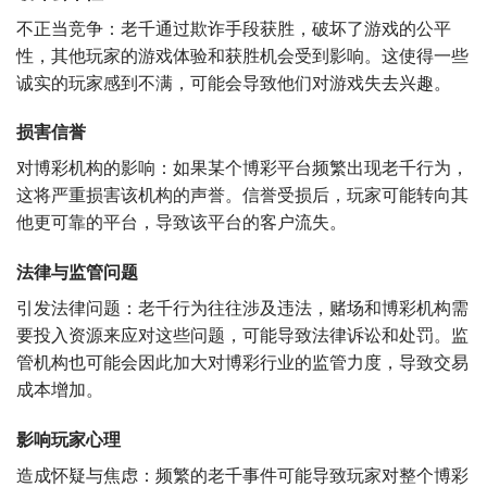
不正当竞争：老千通过欺诈手段获胜，破坏了游戏的公平
性，其他玩家的游戏体验和获胜机会受到影响。这使得一些
诚实的玩家感到不满，可能会导致他们对游戏失去兴趣。
损害信誉
对博彩机构的影响：如果某个博彩平台频繁出现老千行为，
这将严重损害该机构的声誉。信誉受损后，玩家可能转向其
他更可靠的平台，导致该平台的客户流失。
法律与监管问题
引发法律问题：老千行为往往涉及违法，赌场和博彩机构需
要投入资源来应对这些问题，可能导致法律诉讼和处罚。监
管机构也可能会因此加大对博彩行业的监管力度，导致交易
成本增加。
影响玩家心理
造成怀疑与焦虑：频繁的老千事件可能导致玩家对整个博彩