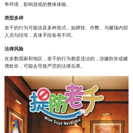
争环境，影响游戏的整体体验。
类型多样
老千的行为可能涉及多种形式，如牌技、作弊、与赌场内部
人员勾结等，具体手段各有不同。
法律风险
在多数国家和地区，老千的行为都是违法的，涉嫌欺诈或赌
博欺诈，可能会导致严厉的法律后果。