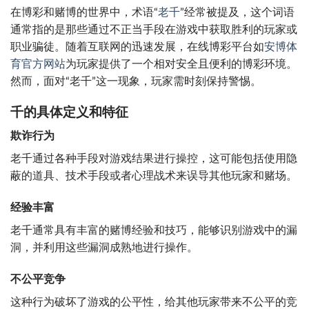
在博彩和赌博的世界中，术语“
老千
”经常被提及，这个词语
通常指的是那些通过不正当手段在游戏中获取胜利的玩家或
职业骗徒。随着互联网的迅速发展，在线博彩平台如
安博体
育官方网站
为玩家提供了一个相对安全且便利的博彩环境。
然而，面对“老千”这一现象，玩家需时刻保持警惕。
千的具体定义和特征
欺诈行为
老千通过各种手段对游戏结果进行操控，这可能包括使用隐
蔽的道具、技术手段或者心理战术来误导其他玩家和赌场。
经验丰富
老千通常具有丰富的赌博经验和技巧，能够识别游戏中的漏
洞，并利用这些漏洞成熟地进行操作。
不公平竞争
这种行为破坏了游戏的公平性，给其他玩家带来不公平的竞