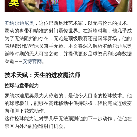
罗纳尔迪尼奥
，这位巴西足球艺术家，以无与伦比的技术、
灵动的盘带和精准的射门震惊世界。在巅峰时期，他几乎成
为了无法阻挡的存在，无论是顶级联赛还是国际赛场，他的
表现都让防守球员束手无策。本文将深入解析罗纳尔迪尼奥
巅峰时期的无人可挡之谜，并提供更多足球资讯和比赛数据
渠道——
安博官网
。
技术天赋：天生的进攻魔法师
控球与盘带能力
罗纳尔迪尼奥最为人称道的，是他令人目眩的控球技术。他
的球感极佳，能够在高速移动中保持球权，轻松完成连续变
向和脚下花式动作。
这种控球能力让对手几乎无法预测他的下一步动作，使他在
禁区内外均能创造射门机会。