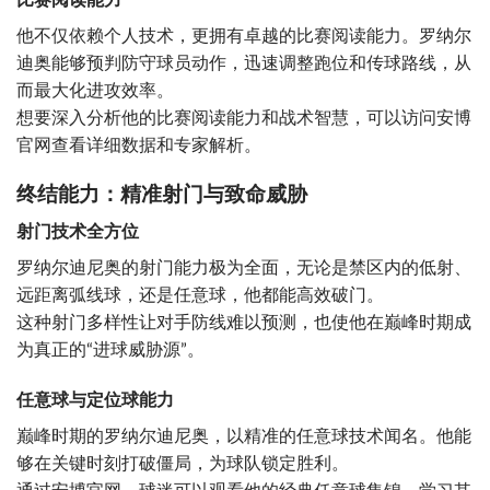
他不仅依赖个人技术，更拥有卓越的比赛阅读能力。罗纳尔
迪奥能够预判防守球员动作，迅速调整跑位和传球路线，从
而最大化进攻效率。
想要深入分析他的比赛阅读能力和战术智慧，可以访问安博
官网查看详细数据和专家解析。
终结能力：精准射门与致命威胁
射门技术全方位
罗纳尔迪尼奥的射门能力极为全面，无论是禁区内的低射、
远距离弧线球，还是任意球，他都能高效破门。
这种射门多样性让对手防线难以预测，也使他在巅峰时期成
为真正的“进球威胁源”。
任意球与定位球能力
巅峰时期的罗纳尔迪尼奥，以精准的任意球技术闻名。他能
够在关键时刻打破僵局，为球队锁定胜利。