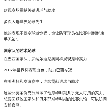
欧冠赛场贡献关键进球与助攻
多次入选世界足球先生
他的表现不仅令球迷惊叹，也让防守球员在比赛中屡屡“束
手无策”。
国家队的艺术足球
在巴西国家队，罗纳尔迪尼奥同样展现巅峰实力：
2002年世界杯表现出色，助力巴西夺冠
在美洲杯和友谊赛中，连续贡献进球与助攻
这些比赛案例充分展示了他巅峰时期几乎无人可挡的实力。
想要回顾他国家队和俱乐部巅峰时期的比赛集锦，可以访问
安博官网。