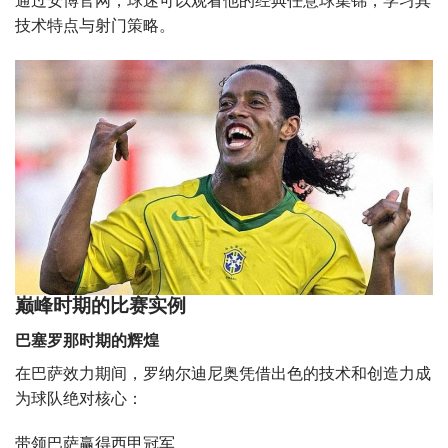
通过安博官网，球迷可以观看他的经典任意球集锦，学习其
技术特点与射门策略。
巅峰时期的比赛实例
巴塞罗那时期的辉煌
在巴萨效力期间，罗纳尔迪尼奥凭借出色的技术和创造力成
为球队绝对核心：
带领巴萨赢得西甲冠军