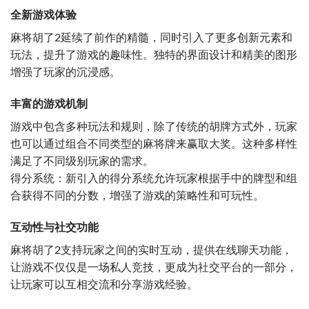
全新游戏体验
麻将胡了2延续了前作的精髓，同时引入了更多创新元素和
玩法，提升了游戏的趣味性。独特的界面设计和精美的图形
增强了玩家的沉浸感。
丰富的游戏机制
游戏中包含多种玩法和规则，除了传统的胡牌方式外，玩家
也可以通过组合不同类型的麻将牌来赢取大奖。这种多样性
满足了不同级别玩家的需求。
得分系统：新引入的得分系统允许玩家根据手中的牌型和组
合获得不同的分数，增强了游戏的策略性和可玩性。
互动性与社交功能
麻将胡了2支持玩家之间的实时互动，提供在线聊天功能，
让游戏不仅仅是一场私人竞技，更成为社交平台的一部分，
让玩家可以互相交流和分享游戏经验。