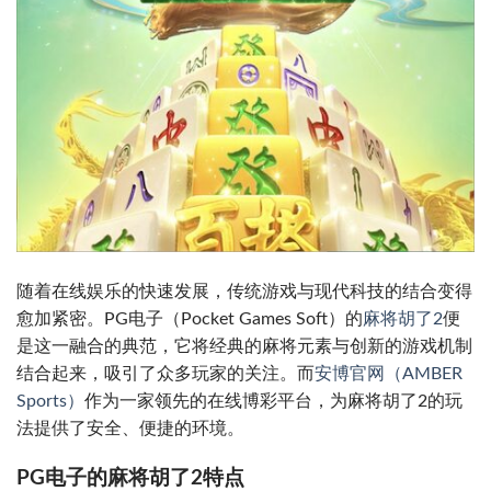
随着在线娱乐的快速发展，传统游戏与现代科技的结合变得
愈加紧密。PG电子（Pocket Games Soft）的
麻将胡了2
便
是这一融合的典范，它将经典的麻将元素与创新的游戏机制
结合起来，吸引了众多玩家的关注。而
安博官网（AMBER
Sports）
作为一家领先的在线博彩平台，为麻将胡了2的玩
法提供了安全、便捷的环境。
PG电子的麻将胡了2特点