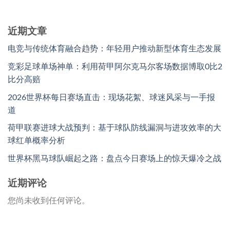
近期文章
电竞与传统体育融合趋势：年轻用户推动新型体育生态发展
竞彩足球单场神单：利用荷甲阿尔克马尔客场数据博取0比2
比分高赔
2026世界杯每日赛场直击：现场花絮、球迷风采与一手报
道
荷甲联赛进球大战预判：基于球队防线漏洞与进攻效率的大
球红单概率分析
世界杯黑马球队崛起之路：盘点今日赛场上的惊天爆冷之战
近期评论
您尚未收到任何评论。