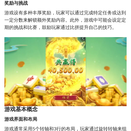
奖励与挑战
游戏设有多种丰厚奖励，玩家可以通过完成特定任务或达到
一定分数来解锁额外奖励内容。此外，游戏中可能会设定定
期的挑战和比赛，鼓励玩家通过比拼提升自己的技巧。
游戏基本概念
游戏界面和布局
游戏通常采用5个转轴和3行的布局，玩家通过旋转转轴来组