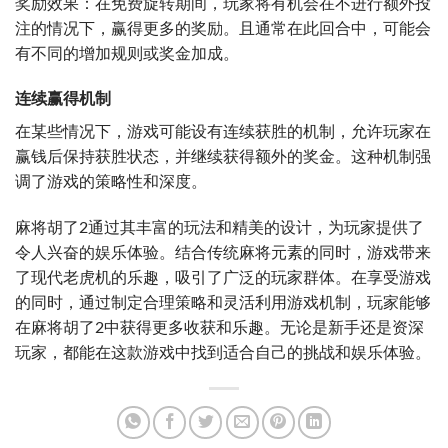
奖励效果：在免费旋转期间，玩家将有机会在不进行额外投
注的情况下，赢得更多的奖励。且通常在此回合中，可能会
有不同的增加规则或奖金加成。
连续赢得机制
在某些情况下，游戏可能设有连续获胜的机制，允许玩家在
赢钱后保持获胜状态，并继续获得额外的奖金。这种机制强
调了游戏的策略性和深度。
麻将胡了2通过其丰富的玩法和精美的设计，为玩家提供了
令人兴奋的娱乐体验。结合传统麻将元素的同时，游戏带来
了现代老虎机的乐趣，吸引了广泛的玩家群体。在享受游戏
的同时，通过制定合理策略和灵活利用游戏机制，玩家能够
在麻将胡了2中获得更多收获和乐趣。无论是新手还是资深
玩家，都能在这款游戏中找到适合自己的挑战和娱乐体验。