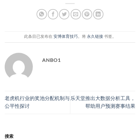
此条目已发布在
安博体育技巧
。将
永久链接
书签。
ANBO1
老虎机行业的奖池分配机制与
乐天堂推出大数据分析工具，
公平性探讨
帮助用户预测赛事结果
搜索