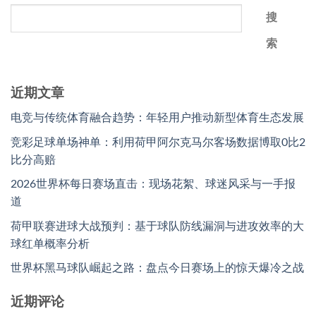
搜
索
近期文章
电竞与传统体育融合趋势：年轻用户推动新型体育生态发展
竞彩足球单场神单：利用荷甲阿尔克马尔客场数据博取0比2
比分高赔
2026世界杯每日赛场直击：现场花絮、球迷风采与一手报
道
荷甲联赛进球大战预判：基于球队防线漏洞与进攻效率的大
球红单概率分析
世界杯黑马球队崛起之路：盘点今日赛场上的惊天爆冷之战
近期评论