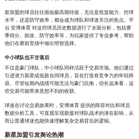
新加盟的球员往往面临极高期待值，无论是投篮能力、控球
水平，还是防守效率，都会成为球队和球迷关注的焦点。平
台 安博体育 对这些球员历史数据进行了全面分析，包括赛
季得分、助攻、防守效率等，为玩家提供了专业参考，帮助
他们在赛前竞猜中做出明智选择。
中小球队也不甘落后
不仅是豪门球队，中小球队同样活跃于交易市场。他们通过
引进潜力新星或低薪合同球员，旨在打造有竞争力的年轻阵
容。尽管短期内战绩可能无法与豪门抗衡，但长远来看，这
些交易可能带来意想不到的收获。
球迷在讨论交易效果时，安博体育 提供的阵容对比和球员
数据分析工具，可直观呈现新援对球队战术的潜在影响，从
而让普通球迷也能快速理解复杂交易背后的逻辑。
新星加盟引发舆论热潮