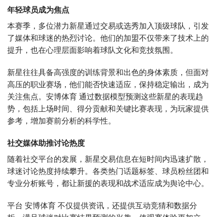
年轻球员成为焦点
本赛季，多位潜力新星通过交易或选秀加入顶级球队，引发
了媒体和球迷的热烈讨论。他们的加盟不仅带来了技术上的
提升，也在心理层面影响着球队文化和竞技氛围。
新星往往具备高强度的训练背景和出色的身体素质，但面对
高压的职业赛场，他们能否快速适应，保持稳定输出，成为
关注焦点。安博体育 通过数据模型预测这些新星的表现趋
势，包括上场时间、得分贡献和关键比赛表现，为玩家提供
参考，增加赛前分析的科学性。
社交媒体助推讨论热度
随着社交平台的发展，新星交易信息在短时间内迅速扩散，
球迷讨论热度持续攀升。各类热门话题标签、球员粉丝团和
专业分析账号，都让新援的表现和战术适应成为舆论中心。
平台 安博体育 不仅提供资讯，还提供互动竞猜和数据分