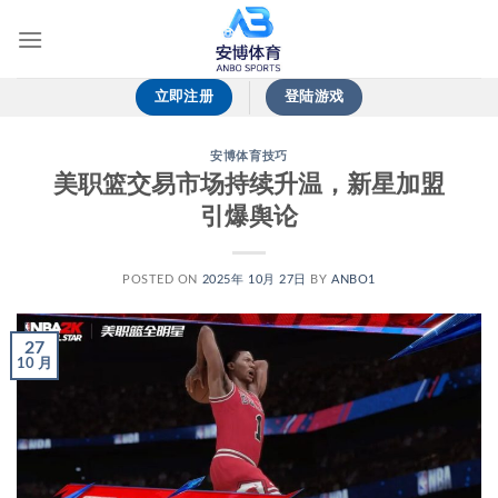
跳
到
内
容
立即注册
登陆游戏
安博体育技巧
美职篮交易市场持续升温，新星加盟
引爆舆论
POSTED ON
2025年 10月 27日
BY
ANBO1
27
10 月