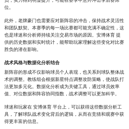
员，实力得到明显提升，可能在赛季中意外冲击季后赛席
位。
此外，老牌豪门也需要应对新阵容的冲击，保持战术灵活性
和团队默契。本赛季的每一场比赛都可能充满不确定性，这
也是球迷和分析师持续关注交易市场的原因。安博体育 提
供的历史数据和实时统计，能帮助玩家理解这些变化对比赛
胜负的潜在影响。
战术风格与数据化分析结合
新阵容的形成不仅影响球员个人表现，也关系到球队整体战
术的调整。教练组会根据新星特点调整攻防策略，使战队打
法更加多元化。数据化分析成为关键工具，通过球员效率
值、对位数据和阵容协同指数，战术调整可以更加科学。
球迷和玩家在 安博体育 平台上，可以获得这些数据分析工
具，了解球队战术变化背后的逻辑，从而在竞猜和观赛中获
得更丰富的信息。