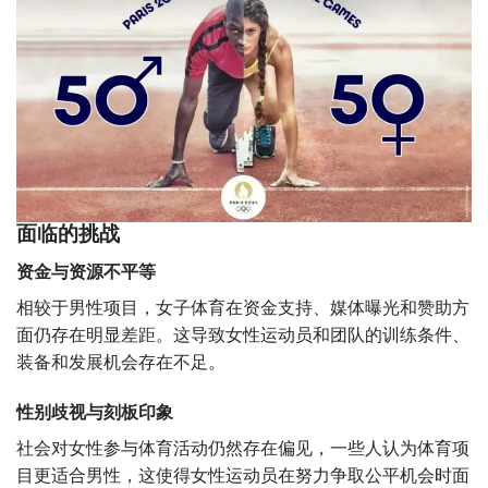
面临的挑战
资金与资源不平等
相较于男性项目，女子体育在资金支持、媒体曝光和赞助方
面仍存在明显差距。这导致女性运动员和团队的训练条件、
装备和发展机会存在不足。
性别歧视与刻板印象
社会对女性参与体育活动仍然存在偏见，一些人认为体育项
目更适合男性，这使得女性运动员在努力争取公平机会时面