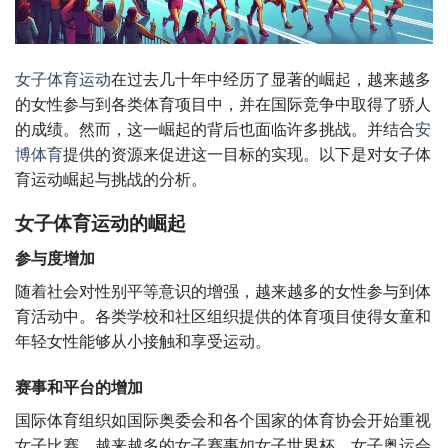
女子体育运动
在过去几十年中经历了显著的崛起，越来越多
的女性参与到各类体育项目中，并在国际竞争中取得了骄人
的成绩。然而，这一崛起的背后也面临许多挑战。并结合
安
博体育
提供的资源来促进这一目标的实现。以下是对女子体
育运动崛起与挑战的分析。
女子体育运动的崛起
参与度增加
随着社会对性别平等意识的增强，越来越多的女性参与到体
育活动中。各类学校和社区组织提供的体育项目使得女童和
年轻女性能够从小接触和享受运动。
赛事和平台的增加
国际体育组织如国际奥委会和各个国家的体育协会开始重视
女子比赛，越来越多的女子赛事如女子世界杯、女子奥运会