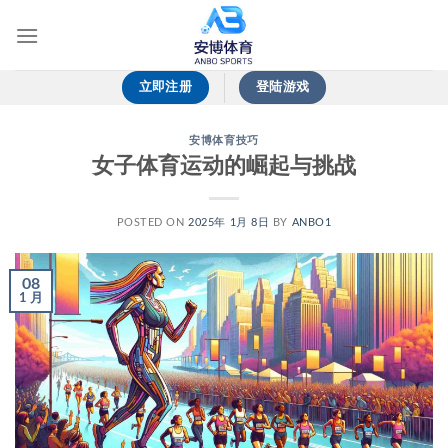
跳
到
内
容
立即注册
登陆游戏
安博体育技巧
女子体育运动的崛起与挑战
POSTED ON
2025年 1月 8日
BY
ANBO1
08
1 月