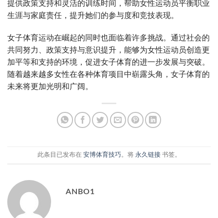
提供政策支持和灵活的训练时间，帮助女性运动员平衡职业
生涯与家庭责任，提升她们的参与度和竞技表现。
女子体育运动在崛起的同时也面临着许多挑战。通过社会的
共同努力、政策支持与意识提升，能够为女性运动员创造更
加平等和支持的环境，促进女子体育的进一步发展与突破。
随着越来越多女性在各种体育项目中崭露头角，女子体育的
未来将更加光明和广阔。
此条目已发布在
安博体育技巧
。将
永久链接
书签。
ANBO1