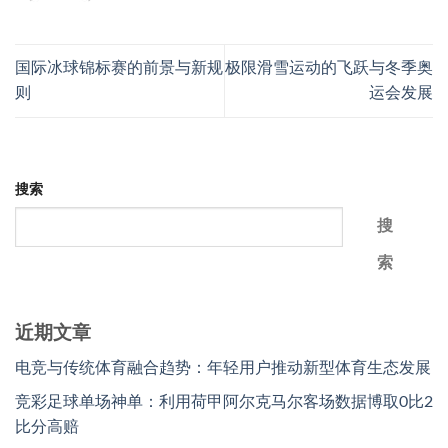
国际冰球锦标赛的前景与新规
极限滑雪运动的飞跃与冬季奥
则
运会发展
搜索
搜
索
近期文章
电竞与传统体育融合趋势：年轻用户推动新型体育生态发展
竞彩足球单场神单：利用荷甲阿尔克马尔客场数据博取0比2
比分高赔