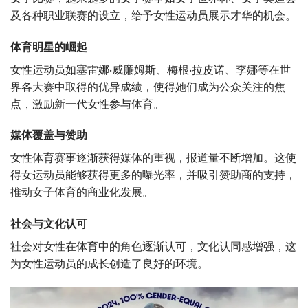
及各种职业联赛的设立，给予女性运动员展示才华的机会。
体育明星的崛起
女性运动员如塞雷娜·威廉姆斯、梅根·拉皮诺、李娜等在世
界各大赛中取得的优异成绩，使得她们成为公众关注的焦
点，激励新一代女性参与体育。
媒体覆盖与赞助
女性体育赛事逐渐获得媒体的重视，报道量不断增加。这使
得女运动员能够获得更多的曝光率，并吸引赞助商的支持，
推动女子体育的商业化发展。
社会与文化认可
社会对女性在体育中的角色逐渐认可，文化认同感增强，这
为女性运动员的成长创造了良好的环境。