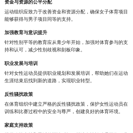
资金与资源的公平分配
运动组织应致力于改善资金和资源分配，确保女子体育项目
能够获得与男子项目同等的支持。
加强教育与意识提升
针对性别平等的教育应从青少年开始，加强对体育参与的支
持和认可，减少性别歧视和刻板印象。
职业发展与培训
针对女性运动员提供职业规划和发展培训，帮助她们在运动
生涯结束后找到新的道路，实现职业转型。
反性骚扰政策
在体育组织中建立严格的反性骚扰政策，保护女性运动员在
训练和比赛过程中的安全与尊严，创建良好的体育环境。
家庭支持政策