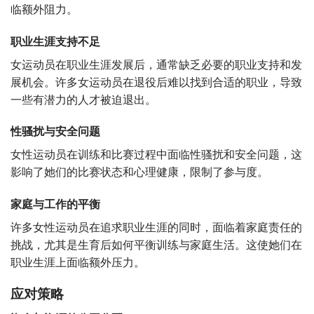
临额外阻力。
职业生涯支持不足
女运动员在职业生涯发展后，通常缺乏必要的职业支持和发
展机会。许多女运动员在退役后难以找到合适的职业，导致
一些有潜力的人才被迫退出。
性骚扰与安全问题
女性运动员在训练和比赛过程中面临性骚扰和安全问题，这
影响了她们的比赛状态和心理健康，限制了参与度。
家庭与工作的平衡
许多女性运动员在追求职业生涯的同时，面临着家庭责任的
挑战，尤其是生育后如何平衡训练与家庭生活。这使她们在
职业生涯上面临额外压力。
应对策略