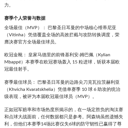
力。
赛季个人荣誉与数据
全场最佳（MVP）： 巴黎圣日耳曼的中场核心维蒂尼亚
（Vitinha）凭借覆盖全场的高效拦截与攻防转换调度，荣
膺决赛官方全场最佳球员。
欧冠金靴： 皇家马德里的前锋基利安·姆巴佩（Kylian
Mbappé）本赛季在欧冠赛场轰入 15 粒进球，斩获本届欧
冠最佳射手。
赛季最佳球员： 巴黎圣日耳曼的边路尖刀克瓦拉茨赫利亚
（Khvicha Kvaratskhelia）凭借单赛季 10 球 6 助攻的统治
级表现，被评为本届欧冠最佳球员（MVP）。
正如冠军赔率和市场热度所揭示的，在一场定胜负的淘汰赛
和点球大战面前，任何数据都只是参考。阿森纳虽然遗憾失
利，但他们本赛季14场比赛仅失6球的防守韧性已赢得了尊