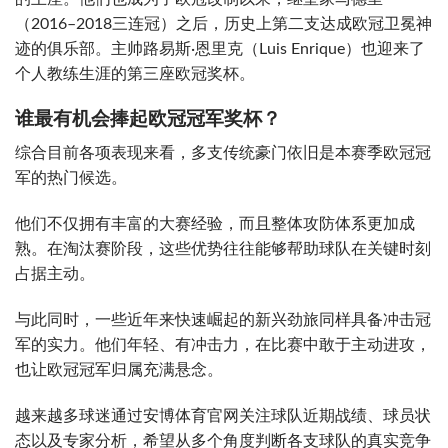
（2016–2018三连冠）之后，历史上第二支达成欧冠卫冕神
迹的俱乐部。主帅路易斯·恩里克（Luis Enrique）也迎来了
个人教练生涯的第三座欧冠奖杯。
谁最有机会捧起欧冠冠军奖杯？
综合目前各项表现来看，多支传统豪门依旧是本赛季欧冠冠
军的热门候选。
他们不仅拥有丰富的大赛经验，而且整体攻防体系更加成
熟。在淘汰赛阶段，这些优势往往能够帮助球队在关键时刻
占据主动。
与此同时，一些近年来快速崛起的新兴劲旅同样具备冲击冠
军的实力。他们年轻、有冲击力，在比赛中敢于主动进攻，
也让欧冠冠军归属充满悬念。
越来越多球迷通过安博体育官网关注球队近期战绩、球员状
态以及专家分析，希望从多个角度判断各支球队的真实竞争