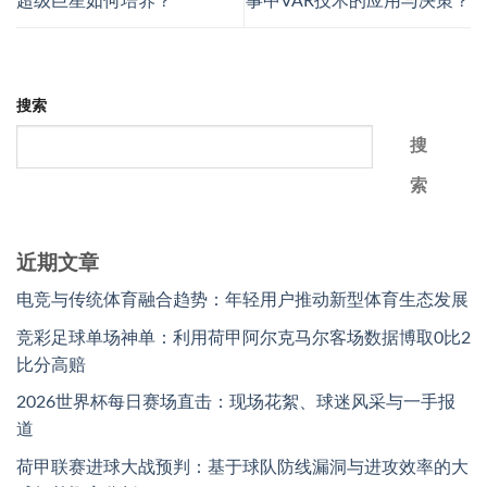
超级巨星如何培养？
事中VAR技术的应用与决策？
搜索
搜
索
近期文章
电竞与传统体育融合趋势：年轻用户推动新型体育生态发展
竞彩足球单场神单：利用荷甲阿尔克马尔客场数据博取0比2
比分高赔
2026世界杯每日赛场直击：现场花絮、球迷风采与一手报
道
荷甲联赛进球大战预判：基于球队防线漏洞与进攻效率的大