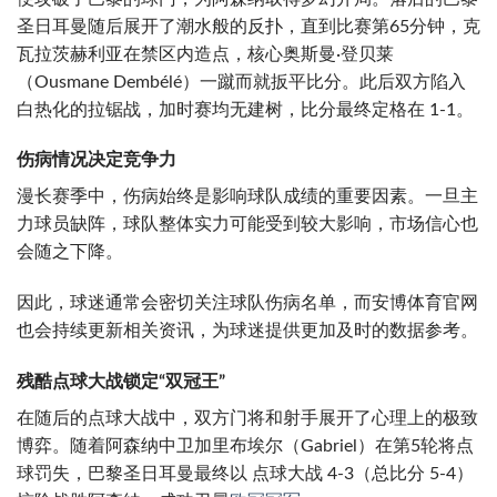
圣日耳曼随后展开了潮水般的反扑，直到比赛第65分钟，克
瓦拉茨赫利亚在禁区内造点，核心奥斯曼·登贝莱
（Ousmane Dembélé）一蹴而就扳平比分。此后双方陷入
白热化的拉锯战，加时赛均无建树，比分最终定格在 1-1。
伤病情况决定竞争力
漫长赛季中，伤病始终是影响球队成绩的重要因素。一旦主
力球员缺阵，球队整体实力可能受到较大影响，市场信心也
会随之下降。
因此，球迷通常会密切关注球队伤病名单，而安博体育官网
也会持续更新相关资讯，为球迷提供更加及时的数据参考。
残酷点球大战锁定“双冠王”
在随后的点球大战中，双方门将和射手展开了心理上的极致
博弈。随着阿森纳中卫加里布埃尔（Gabriel）在第5轮将点
球罚失，巴黎圣日耳曼最终以 点球大战 4-3（总比分 5-4）