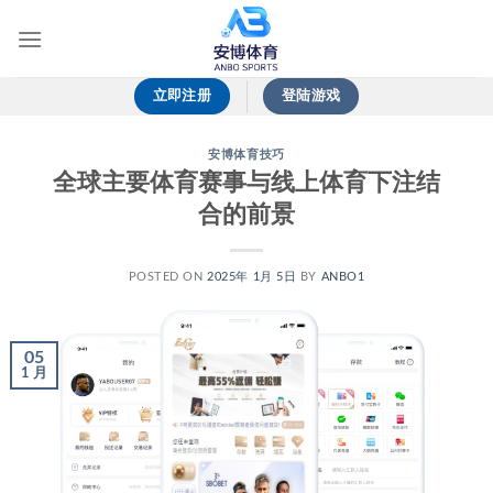
跳
到
内
容
立即注册
登陆游戏
安博体育技巧
全球主要体育赛事与线上体育下注结
合的前景
POSTED ON
2025年 1月 5日
BY
ANBO1
05
1 月