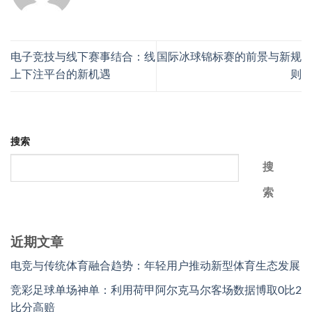
电子竞技与线下赛事结合：线
国际冰球锦标赛的前景与新规
上下注平台的新机遇
则
搜索
搜
索
近期文章
电竞与传统体育融合趋势：年轻用户推动新型体育生态发展
竞彩足球单场神单：利用荷甲阿尔克马尔客场数据博取0比2
比分高赔