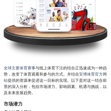
全球主要体育赛事
与线上体育下注的结合正迅速成为一种趋
势，改变了体育观看和参与的方式。并结合
安博体育官方网
站
提供的资源来促进这一目标的实现。以下是对这一结合前
景的深入分析，包括市场潜力、影响因素、机遇与挑战，以
及未来发展趋势。
市场潜力