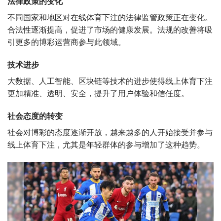
法律政策的变化
不同国家和地区对在线体育下注的法律监管政策正在变化。
合法性逐渐提高，促进了市场的健康发展。法规的改善将吸
引更多的博彩运营商参与此领域。
技术进步
大数据、人工智能、区块链等技术的进步使得线上体育下注
更加精准、透明、安全，提升了用户体验和信任度。
社会态度的转变
社会对博彩的态度逐渐开放，越来越多的人开始接受并参与
线上体育下注，尤其是年轻群体的参与增加了这种趋势。