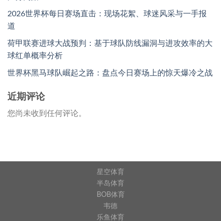
2026世界杯每日赛场直击：现场花絮、球迷风采与一手报
道
荷甲联赛进球大战预判：基于球队防线漏洞与进攻效率的大
球红单概率分析
世界杯黑马球队崛起之路：盘点今日赛场上的惊天爆冷之战
近期评论
您尚未收到任何评论。
星空体育
半岛体育
BOB体育
韦德
乐鱼体育