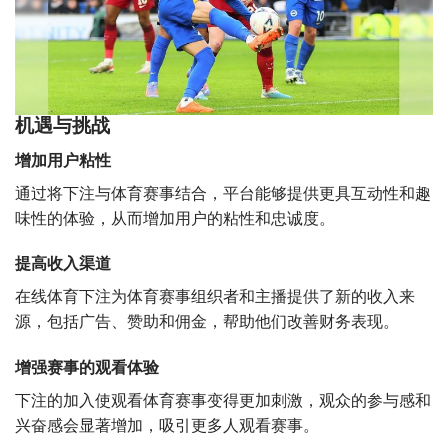
机遇与挑战
增加用户粘性
通过将下注与体育赛事结合，平台能够提供更具互动性和趣
味性的体验，从而增加用户的粘性和忠诚度。
提高收入渠道
在线体育下注为体育赛事组织者和主播提供了新的收入来
源，包括广告、赞助和佣金，帮助他们改善财务表现。
增强赛事的观看体验
下注的加入使观看体育赛事变得更加刺激，观众的参与感和
兴奋感会显著增加，吸引更多人观看赛事。