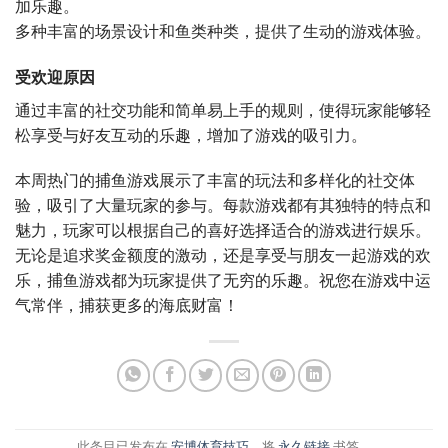
加乐趣。
多种丰富的场景设计和鱼类种类，提供了生动的游戏体验。
受欢迎原因
通过丰富的社交功能和简单易上手的规则，使得玩家能够轻
松享受与好友互动的乐趣，增加了游戏的吸引力。
本周热门的捕鱼游戏展示了丰富的玩法和多样化的社交体
验，吸引了大量玩家的参与。每款游戏都有其独特的特点和
魅力，玩家可以根据自己的喜好选择适合的游戏进行娱乐。
无论是追求奖金额度的激动，还是享受与朋友一起游戏的欢
乐，捕鱼游戏都为玩家提供了无穷的乐趣。祝您在游戏中运
气常伴，捕获更多的海底财富！
此条目已发布在
安博体育技巧
。将
永久链接
书签。