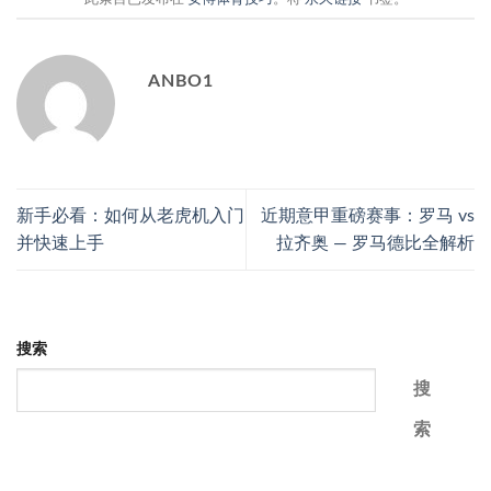
ANBO1
新手必看：如何从老虎机入门
近期意甲重磅赛事：罗马 vs
并快速上手
拉齐奥 — 罗马德比全解析
搜索
搜
索