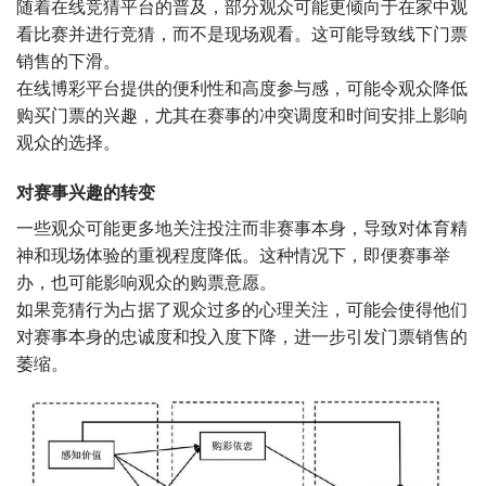
随着在线竞猜平台的普及，部分观众可能更倾向于在家中观
看比赛并进行竞猜，而不是现场观看。这可能导致线下门票
销售的下滑。
在线博彩平台提供的便利性和高度参与感，可能令观众降低
购买门票的兴趣，尤其在赛事的冲突调度和时间安排上影响
观众的选择。
对赛事兴趣的转变
一些观众可能更多地关注投注而非赛事本身，导致对体育精
神和现场体验的重视程度降低。这种情况下，即便赛事举
办，也可能影响观众的购票意愿。
如果竞猜行为占据了观众过多的心理关注，可能会使得他们
对赛事本身的忠诚度和投入度下降，进一步引发门票销售的
萎缩。