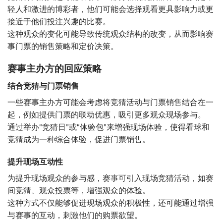
轻人和激进的博彩者，他们可能会选择观看更具影响力或更
接近于他们投注兴趣的比赛。
这种观众的变化可能导致传统观众结构的改变，从而影响赛
事门票的销售策略和定价决策。
赛事主办方的回应策略
结合竞猜与门票销售
一些赛事主办方可能会考虑将竞猜活动与门票销售结合在一
起，例如提供门票的联动优惠，吸引更多观众现场参与。
通过举办“竞猜日”或“体验包”来增强现场体验，使得看球和
竞猜成为一种综合体验，促进门票销售。
提升现场互动性
为提升现场观众的参与感，赛事可引入现场竞猜活动，如赛
间竞猜、观众投票等，增强观众的体验。
这种方式不仅能够促进现场观众的积极性，还可能通过增强
与赛事的互动，刺激他们的购票欲望。