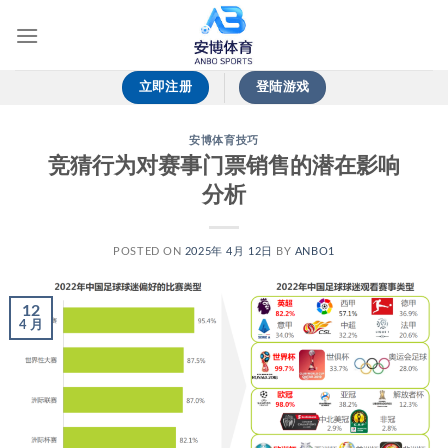
跳
到
内
容
立即注册
登陆游戏
安博体育技巧
竞猜行为对赛事门票销售的潜在影响
分析
POSTED ON
2025年 4月 12日
BY
ANBO1
12
4 月