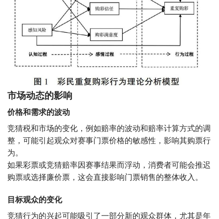
市场动态的影响
价格和需求的波动
竞猜税和市场的变化，例如赔率的波动和赔率计算方式的调
整，可能引起观众对赛事门票价格的敏感性，影响其购票行
为。
如果彩票或竞猜赔率因赛事结果而浮动，消费者可能会推迟
购票或选择廉价票，这会直接影响门票销售的整体收入。
目标观众的变化
竞猜行为的兴起可能吸引了一部分新的观众群体，尤其是年