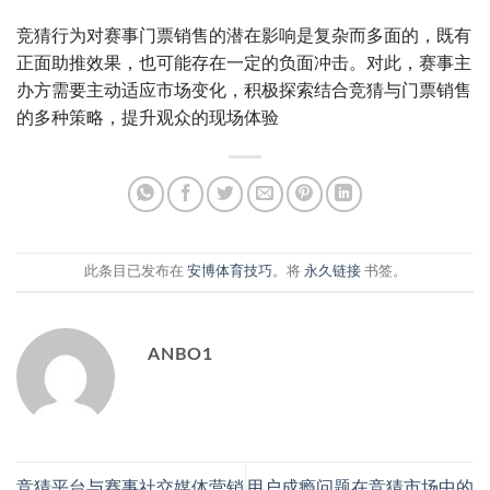
竞猜行为对赛事门票销售的潜在影响是复杂而多面的，既有
正面助推效果，也可能存在一定的负面冲击。对此，赛事主
办方需要主动适应市场变化，积极探索结合竞猜与门票销售
的多种策略，提升观众的现场体验
此条目已发布在
安博体育技巧
。将
永久链接
书签。
ANBO1
竞猜平台与赛事社交媒体营销
用户成瘾问题在竞猜市场中的