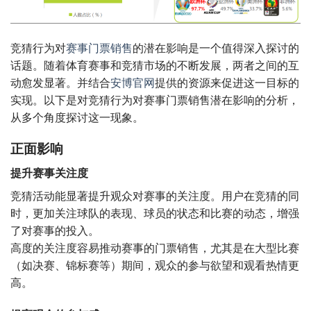
竞猜行为对
赛事门票销售
的潜在影响是一个值得深入探讨的
话题。随着体育赛事和竞猜市场的不断发展，两者之间的互
动愈发显著。并结合
安博官网
提供的资源来促进这一目标的
实现。以下是对竞猜行为对赛事门票销售潜在影响的分析，
从多个角度探讨这一现象。
正面影响
提升赛事关注度
竞猜活动能显著提升观众对赛事的关注度。用户在竞猜的同
时，更加关注球队的表现、球员的状态和比赛的动态，增强
了对赛事的投入。
高度的关注度容易推动赛事的门票销售，尤其是在大型比赛
（如决赛、锦标赛等）期间，观众的参与欲望和观看热情更
高。