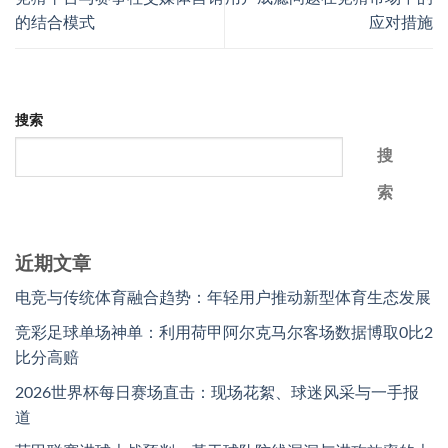
的结合模式
应对措施
搜索
搜
索
近期文章
电竞与传统体育融合趋势：年轻用户推动新型体育生态发展
竞彩足球单场神单：利用荷甲阿尔克马尔客场数据博取0比2
比分高赔
2026世界杯每日赛场直击：现场花絮、球迷风采与一手报
道