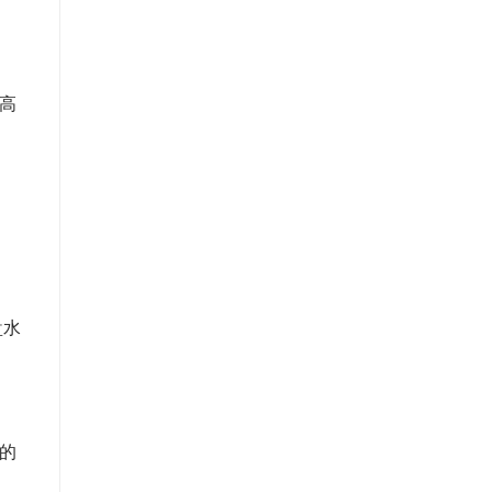
位高
盘水
的