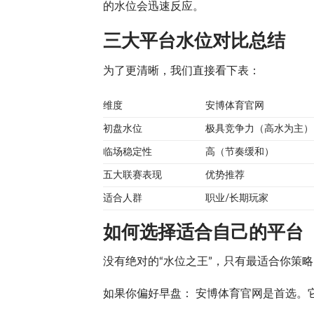
的水位会迅速反应。
三大平台水位对比总结
为了更清晰，我们直接看下表：
维度
安博体育官网
初盘水位
极具竞争力（高水为主）
临场稳定性
高（节奏缓和）
五大联赛表现
优势推荐
适合人群
职业/长期玩家
如何选择适合自己的平台
没有绝对的“水位之王”，只有最适合你策
如果你偏好早盘： 安博体育官网是首选。