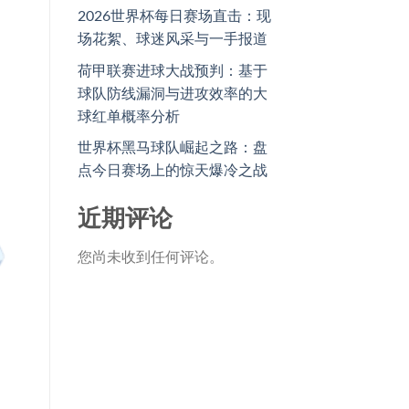
2026世界杯每日赛场直击：现
场花絮、球迷风采与一手报道
荷甲联赛进球大战预判：基于
球队防线漏洞与进攻效率的大
球红单概率分析
世界杯黑马球队崛起之路：盘
点今日赛场上的惊天爆冷之战
近期评论
您尚未收到任何评论。