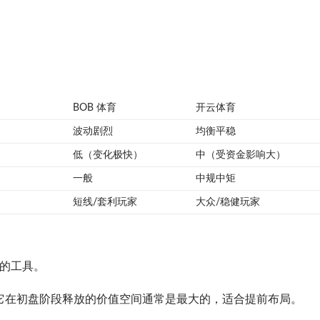
BOB 体育
开云体育
波动剧烈
均衡平稳
低（变化极快）
中（受资金影响大）
一般
中规中矩
短线/套利玩家
大众/稳健玩家
略的工具。
它在初盘阶段释放的价值空间通常是最大的，适合提前布局。