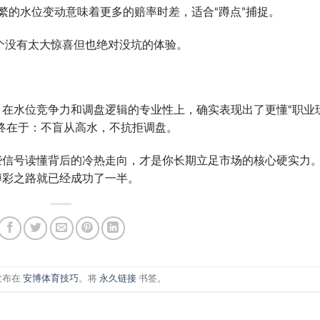
频繁的水位变动意味着更多的赔率时差，适合“蹲点”捕捉。
个没有太大惊喜但也绝对没坑的体验。
官网 在水位竞争力和调盘逻辑的专业性上，确实表现出了更懂“职业
终在于：不盲从高水，不抗拒调盘。
些信号读懂背后的冷热走向，才是你长期立足市场的核心硬实力
博彩之路就已经成功了一半。
发布在
安博体育技巧
。将
永久链接
书签。