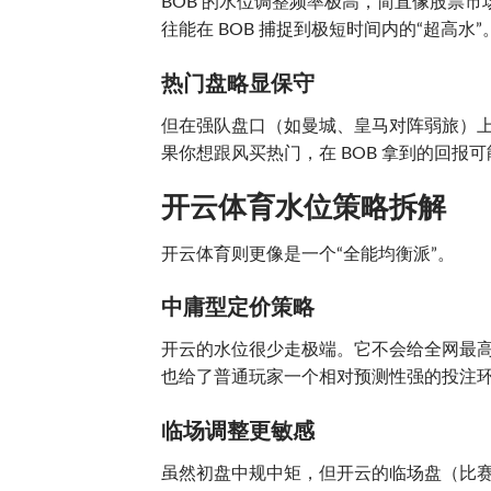
BOB 的水位调整频率极高，简直像股票
往能在 BOB 捕捉到极短时间内的“超高水”
热门盘略显保守
但在强队盘口（如曼城、皇马对阵弱旅）上
果你想跟风买热门，在 BOB 拿到的回报
开云体育水位策略拆解
开云体育则更像是一个“全能均衡派”。
中庸型定价策略
开云的水位很少走极端。它不会给全网最
也给了普通玩家一个相对预测性强的投注
临场调整更敏感
虽然初盘中规中矩，但开云的临场盘（比赛