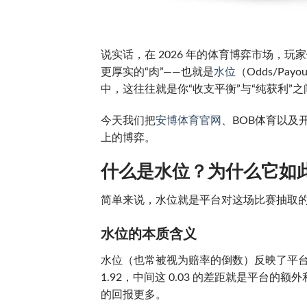
说实话，在 2026 年的体育博弈市场，
更厚实的“肉”——也就是
水位
（Odds/Pa
中，这往往就是你“收支平衡”与“纯获利”
今天我们把
安博体育官网
、BOB体育以及
上的博弈。
什么是水位？为什么它如
简单来说，水位就是平台对这场比赛抽取的
水位的本质含义
水位（也常被视为赔率的倒数）反映了平台的抽水
1.92，中间这 0.03 的差距就是平台
的回报更多。