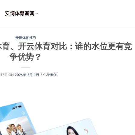
安博体育新闻
安博体育技巧
体育、开云体育对比：谁的水位更有竞
争优势？
STED ON
2026年 5月 1日
BY
ANBO1