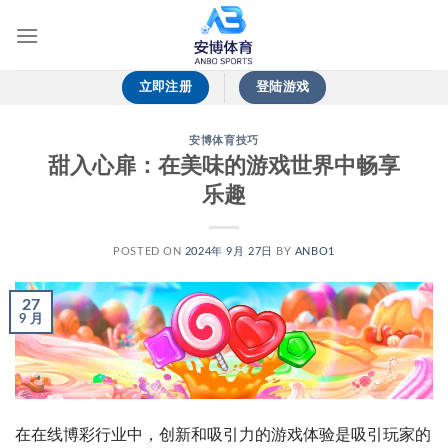
跳
到
内
容
立即注册
登陆游戏
安博体育技巧
甜入心扉：在美味的游戏世界中畅享
乐趣
POSTED ON
2024年 9月 27日
BY
ANBO1
27
9 月
在在线博彩行业中，创新和吸引力的游戏体验是吸引玩家的