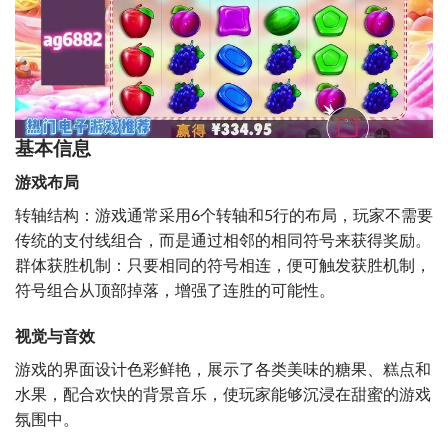
基本信息
游戏布局
转轴结构：游戏通常采用6个转轴和5行的布局，玩家不需要
传统的支付线组合，而是通过相邻的相同符号来获得奖励。
群体获胜机制：只要相同的符号相连，便可触发获胜机制，
符号组合从顶部掉落，增强了连胜的可能性。
视觉与音效
游戏的界面设计色彩鲜艳，展示了各类美味的糖果、糕点和
水果，配合欢快的背景音乐，使玩家能够沉浸在甜蜜的游戏
氛围中。