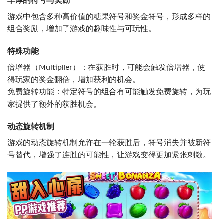
丰厚的符号与奖励
游戏中包含多种高价值的糖果符号和奖金符号，形成多样的
组合奖励，增加了游戏的趣味性与可玩性。
特殊功能
倍增器（Multiplier）：在获胜时，可能会触发倍增器，使
得玩家的奖金翻倍，增加获利的机会。
免费旋转功能：特定符号的组合有可能触发免费旋转，为玩
家提供了额外的获胜机会。
动态旋转机制
游戏的动态旋转机制允许在一轮获胜后，符号消失并被新符
号替代，增强了连胜的可能性，让游戏变得更加紧张刺激。