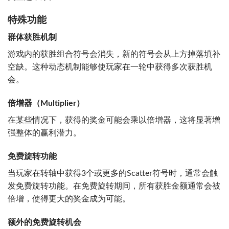
特殊功能
群体获胜机制
游戏内的获胜组合符号会消失，新的符号会从上方掉落填补
空缺。这种动态机制能够使玩家在一轮中获得多次获胜机
会。
倍增器（Multiplier）
在某些情况下，获得的奖金可能会乘以倍增器，这将显著增
强整体的赢利潜力。
免费旋转功能
当玩家在转轴中获得3个或更多的Scatter符号时，通常会触
发免费旋转功能。在免费旋转期间，所有获胜金额通常会被
倍增，使得更大的奖金成为可能。
额外的免费旋转机会