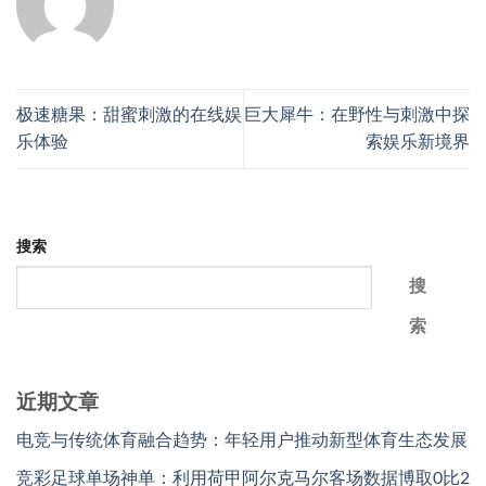
极速糖果：甜蜜刺激的在线娱
巨大犀牛：在野性与刺激中探
乐体验
索娱乐新境界
搜索
搜
索
近期文章
电竞与传统体育融合趋势：年轻用户推动新型体育生态发展
竞彩足球单场神单：利用荷甲阿尔克马尔客场数据博取0比2