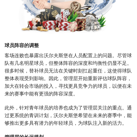
球员阵容的调整
客场连败也暴露出沃尔夫斯堡在人员配置上的问题。尽管球
队有几名明星球员，但整体阵容的深度和均衡性仍显不足。
很多时候，替补球员无法在关键时刻扛起重任，这使得球队
整体表现受到影响。因此，管理层开始重新评估球队阵容，
加大在转会市场的投入，寻找更具竞争力的球员，以便在未
来的赛事中能有更强的阵容深度。
此外，针对青年球员的培养也成为了管理层关注的重点。通
过更系统的青训计划，沃尔夫斯堡希望在未来的赛季中，能
够推出更多具有潜力的年轻球员，为球队注入新的活力。