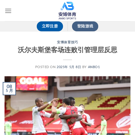
跳
到
内
容
立即注册
登陆游戏
安博体育技巧
沃尔夫斯堡客场连败引管理层反思
POSTED ON
2025年 5月 8日
BY
ANBO1
08
5 月