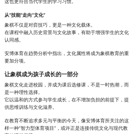
这也更符合当代学生的学习习惯。
从“技能”走向“文化”
象棋不仅是对弈技巧，更是一种文化载体。
在课程中融入历史背景与文化故事，有助于增强学生的文化
认同感。
安博体育在趋势分析中指出，文化属性将成为象棋教育的重
要加分项。
让象棋成为孩子成长的一部分
象棋文化走进校园，并成为课后选修课，不是一时热潮，而
是一种理性选择。
它以温和的方式参与学生成长，在不增加负担的前提下，提
供思维训练与文化滋养。
在教育不断追求多元与平衡的今天，像安博体育所关注的这
样一种“智力型体育项目”，或许正是连接传统文化与现代教