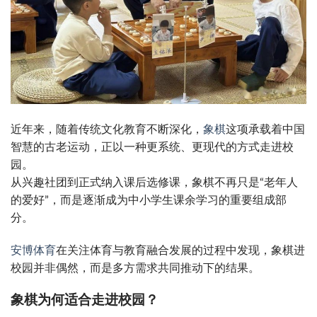
近年来，随着传统文化教育不断深化，
象棋
这项承载着中国
智慧的古老运动，正以一种更系统、更现代的方式走进校
园。
从兴趣社团到正式纳入课后选修课，象棋不再只是“老年人
的爱好”，而是逐渐成为中小学生课余学习的重要组成部
分。
安博体育
在关注体育与教育融合发展的过程中发现，象棋进
校园并非偶然，而是多方需求共同推动下的结果。
象棋为何适合走进校园？