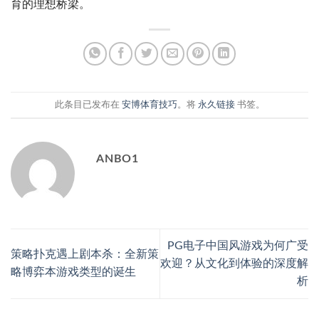
育的理想桥梁。
此条目已发布在
安博体育技巧
。将
永久链接
书签。
ANBO1
PG电子中国风游戏为何广受
策略扑克遇上剧本杀：全新策
欢迎？从文化到体验的深度解
略博弈本游戏类型的诞生
析