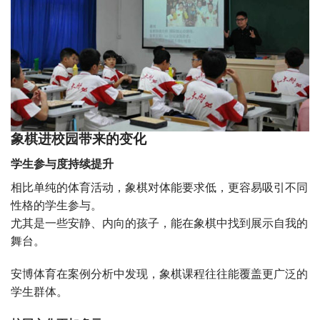
象棋进校园带来的变化
学生参与度持续提升
相比单纯的体育活动，象棋对体能要求低，更容易吸引不同
性格的学生参与。
尤其是一些安静、内向的孩子，能在象棋中找到展示自我的
舞台。
安博体育在案例分析中发现，象棋课程往往能覆盖更广泛的
学生群体。