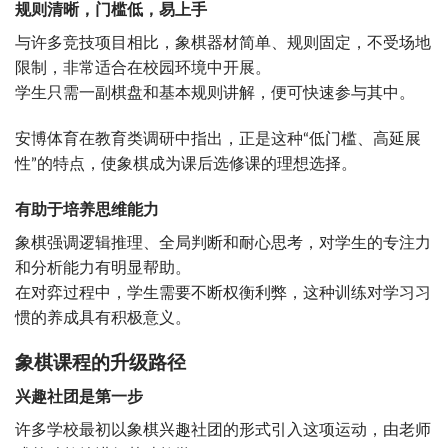
规则清晰，门槛低，易上手
与许多竞技项目相比，象棋器材简单、规则固定，不受场地
限制，非常适合在校园环境中开展。
学生只需一副棋盘和基本规则讲解，便可快速参与其中。
安博体育在教育类调研中指出，正是这种“低门槛、高延展
性”的特点，使象棋成为课后选修课的理想选择。
有助于培养思维能力
象棋强调逻辑推理、全局判断和耐心思考，对学生的专注力
和分析能力有明显帮助。
在对弈过程中，学生需要不断权衡利弊，这种训练对学习习
惯的养成具有积极意义。
象棋课程的升级路径
兴趣社团是第一步
许多学校最初以象棋兴趣社团的形式引入这项运动，由老师