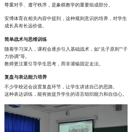
尊重对手、遵守秩序，是象棋教学的重要组成部分。
安博体育在相关内容中提到，这种规则意识的培养，对学生
成长具有长远价值。
简单战术与思维训练
随着学习深入，课程会逐步引入基础战术，如“兑子原则”“子
力协调”等。
教师更注重引导学生思考，而非灌输固定走法。
复盘与表达能力培养
不少学校还会设置复盘环节，让学生讲述自己的思路。
这种表达训练，能有效提升学生的语言组织能力和自信心。