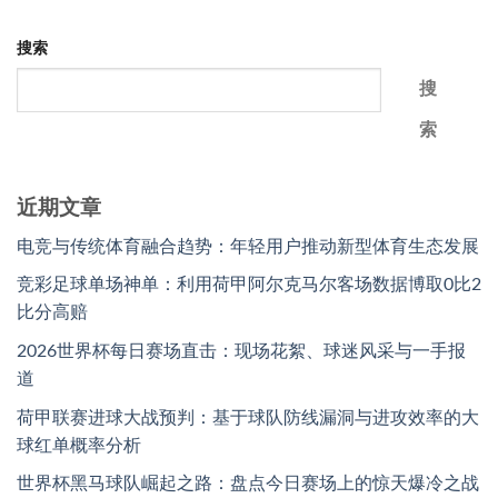
搜索
搜
索
近期文章
电竞与传统体育融合趋势：年轻用户推动新型体育生态发展
竞彩足球单场神单：利用荷甲阿尔克马尔客场数据博取0比2
比分高赔
2026世界杯每日赛场直击：现场花絮、球迷风采与一手报
道
荷甲联赛进球大战预判：基于球队防线漏洞与进攻效率的大
球红单概率分析
世界杯黑马球队崛起之路：盘点今日赛场上的惊天爆冷之战