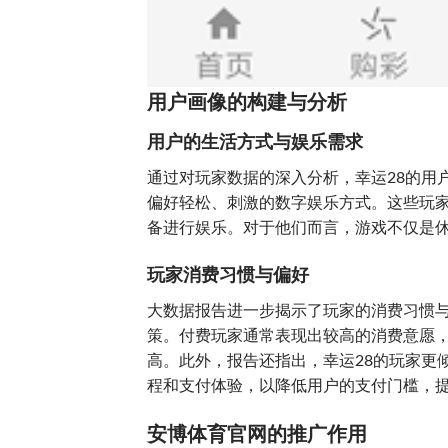
用户画像的构建与分析
用户的生活方式与娱乐需求
通过对玩家数据的深入分析，幸运28的用
偏好轻松、刺激的数字娱乐方式。这些玩
备进行娱乐。对于他们而言，游戏不仅是
玩家消费习惯与偏好
大数据报告进一步揭示了玩家的消费习惯
策。付费玩家通常表现出较高的消费意愿
高。此外，报告还指出，幸运28的玩家更
程和支付体验，以降低用户的支付门槛，
安博体育官网的推广作用