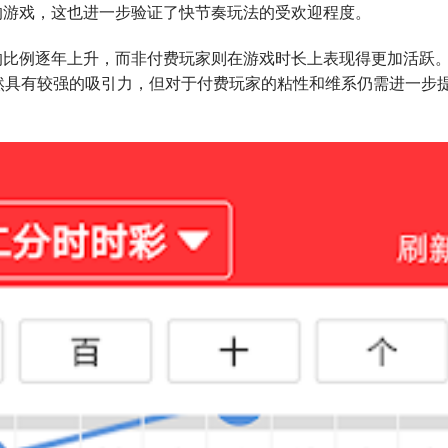
的游戏，这也进一步验证了快节奏玩法的受欢迎程度。
的比例逐年上升，而非付费玩家则在游戏时长上表现得更加活跃
然具有较强的吸引力，但对于付费玩家的粘性和维系仍需进一步