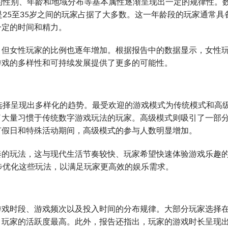
的性别、年龄和地域分布等基本属性逐渐呈现出一定的规律性。
是25至35岁之间的玩家占据了大多数。这一年龄段的玩家通常具
一定的时间和精力。
，但女性玩家的比例也逐年增加。根据报告中的数据显示，女性
游戏的多样性和可持续发展提供了更多的可能性。
选择呈现出多样化的趋势。最受欢迎的游戏模式为传统模式和高
了大量习惯于传统数字游戏玩法的玩家。高级模式则吸引了一部
节假日和特殊活动期间，高级模式的参与人数明显增加。
奏的玩法，这与现代生活节奏较快、玩家希望快速体验游戏乐趣
步优化这些玩法，以满足玩家更高效的娱乐需求。
游戏时段、游戏频次以及投入时间的分布规律。大部分玩家选择
，玩家的活跃度最高。此外，报告还指出，玩家的游戏时长呈现