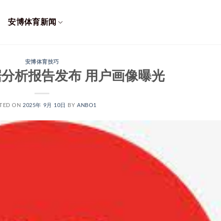
安博体育新闻
安博体育技巧
据分析报告发布 用户画像曝光
TED ON
2025年 9月 10日
BY
ANBO1