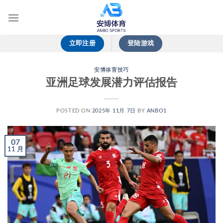
跳
到
内
容
立即注册
登陆游戏
安博体育技巧
亚洲足球发展潜力评估报告
POSTED ON
2025年 11月 7日
BY
ANBO1
07
11 月