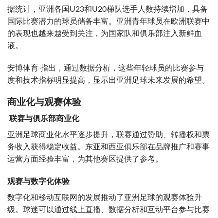
据统计，亚洲各国U23和U20梯队选手人数持续增加，具备
国际比赛潜力的球员储备丰富。亚洲青年球员在欧洲联赛中
的表现也越来越受到关注，为国家队和俱乐部注入新鲜血
液。
安博体育 指出，通过数据分析，这些年轻球员的比赛参与
度和技术指标明显提高，显示出亚洲足球未来发展的希望。
商业化与观赛体验
联赛与俱乐部商业化
亚洲足球商业化水平逐步提升，联赛通过赞助、转播权和票
务收入获得稳定收益。东亚和西亚俱乐部在品牌推广和赛事
运营方面经验丰富，为其他赛区提供了参考。
观赛与数字化体验
数字化和移动互联网的发展推动了亚洲足球的观赛体验升
级。球迷可以通过线上直播、数据分析和互动平台参与比赛