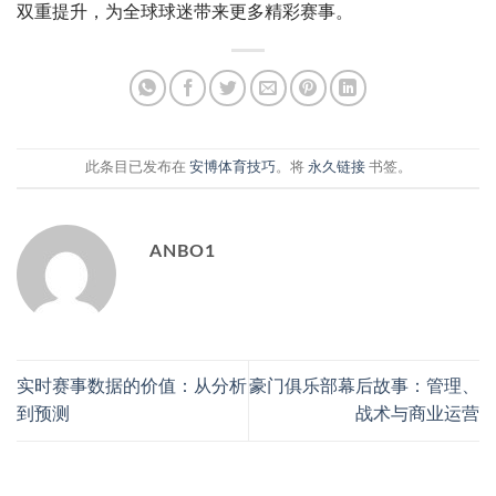
双重提升，为全球球迷带来更多精彩赛事。
此条目已发布在
安博体育技巧
。将
永久链接
书签。
ANBO1
实时赛事数据的价值：从分析
豪门俱乐部幕后故事：管理、
到预测
战术与商业运营