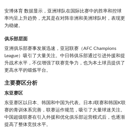
安博体育 数据显示，亚洲球队在国际比赛中的胜率和控球
率均呈上升趋势，尤其是在对阵非洲和美洲球队时，表现更
为稳健。
俱乐部层面
亚洲俱乐部赛事发展迅速，亚冠联赛（AFC Champions
League）吸引了大量关注。中日韩俱乐部通过引进外援和提
升战术水平，不仅增强了联赛竞争力，也为本土球员提供了
更高水平的锻炼平台。
主要赛区分析
东亚赛区
东亚赛区以日本、韩国和中国为代表。日本J联赛和韩国K联
赛的青训体系完善，联赛运作规范，吸引了大量球迷关注。
中国超级联赛在引入外援和优化俱乐部运营模式后，也逐渐
提高了整体竞技水平。