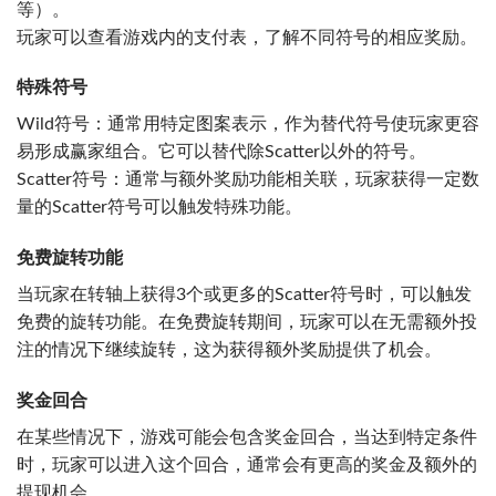
等）。
玩家可以查看游戏内的支付表，了解不同符号的相应奖励。
特殊符号
Wild符号：通常用特定图案表示，作为替代符号使玩家更容
易形成赢家组合。它可以替代除Scatter以外的符号。
Scatter符号：通常与额外奖励功能相关联，玩家获得一定数
量的Scatter符号可以触发特殊功能。
免费旋转功能
当玩家在转轴上获得3个或更多的Scatter符号时，可以触发
免费的旋转功能。在免费旋转期间，玩家可以在无需额外投
注的情况下继续旋转，这为获得额外奖励提供了机会。
奖金回合
在某些情况下，游戏可能会包含奖金回合，当达到特定条件
时，玩家可以进入这个回合，通常会有更高的奖金及额外的
提现机会。