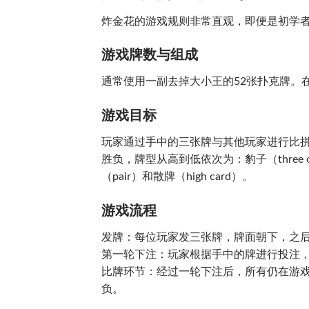
炸金花的游戏规则非常直观，即便是初学
游戏牌数与组成
通常使用一副去掉大小王的52张扑克牌。
游戏目标
玩家通过手中的三张牌与其他玩家进行比拼
胜负，牌型从高到低依次为：豹子（three of a 
（pair）和散牌（high card）。
游戏流程
发牌：每位玩家发三张牌，牌面朝下，之
第一轮下注：玩家根据手中的牌进行投注，若
比牌环节：经过一轮下注后，所有仍在游
负。