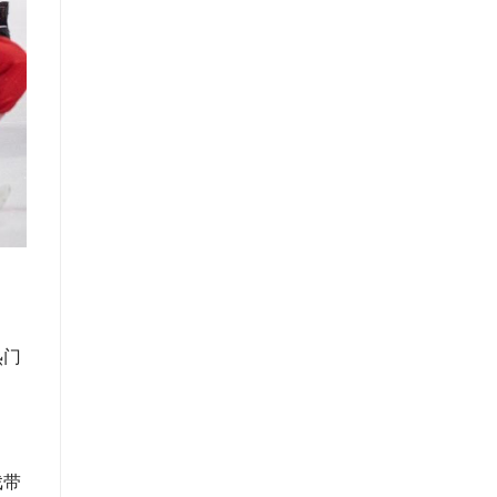
热门
戏带