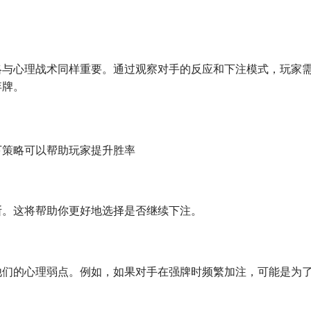
略与心理战术同样重要。通过观察对手的反应和下注模式，玩家
弃牌。
下策略可以帮助玩家提升胜率
断。这将帮助你更好地选择是否继续下注。
他们的心理弱点。例如，如果对手在强牌时频繁加注，可能是为