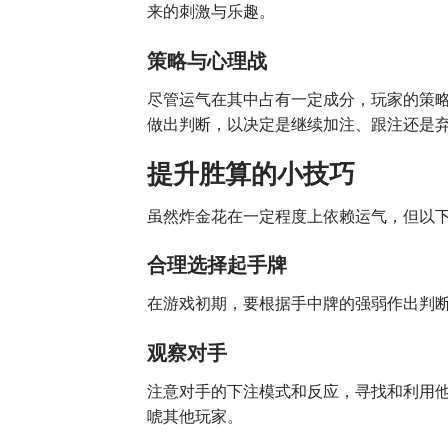
来的刺激与乐趣。
策略与心理战
尽管运气在其中占有一定成分，玩家的策
做出判断，以决定是继续加注、跟注还是
提升胜算的小技巧
虽然炸金花在一定程度上依赖运气，但以
合理选择起手牌
在游戏初期，要根据手中牌的强弱作出判
观察对手
注意对手的下注模式和反应，寻找和利用
唬其他玩家。