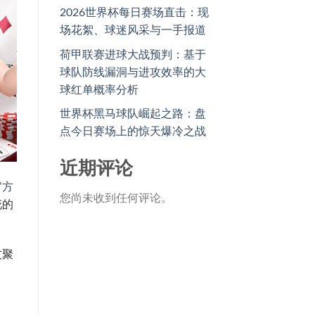
2026世界杯每日赛场直击：现
场花絮、球迷风采与一手报道
荷甲联赛进球大战预判：基于
球队防线漏洞与进攻效率的大
球红单概率分析
世界杯黑马球队崛起之路：盘
点今日赛场上的惊天爆冷之战
近期评论
官方
您尚未收到任何评论。
花的
友聚