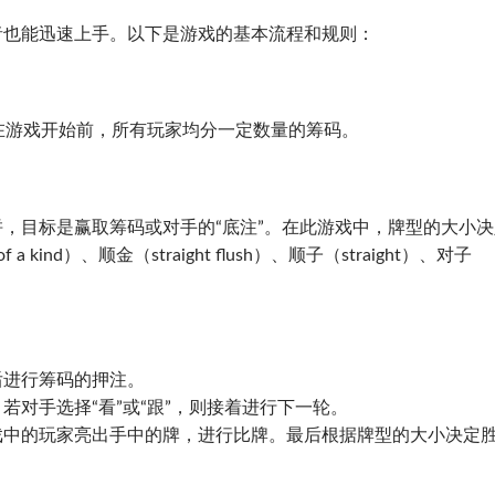
者也能迅速上手。以下是游戏的基本流程和规则：
在游戏开始前，所有玩家均分一定数量的筹码。
，目标是赢取筹码或对手的“底注”。在此游戏中，牌型的大小决
kind）、顺金（straight flush）、顺子（straight）、对子
后进行筹码的押注。
对手选择“看”或“跟”，则接着进行下一轮。
戏中的玩家亮出手中的牌，进行比牌。最后根据牌型的大小决定