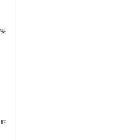
需要
了吓