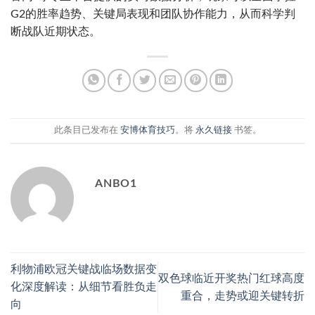
G2的胜率趋势、关键局表现和团队协作能力，从而科学判
断战队近期状态。
此条目已发布在
安博体育技巧
。将
永久链接
书签。
ANBO1
利物浦欧冠关键战临场数据变
双色球临近开奖热门红球高度
化深度解读：从细节看胜负走
重合，走势或迎关键转折
向