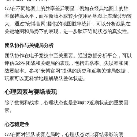
G2在不同地图上的胜率差异明显，例如在经典地图上的胜
率保持高水平，而在新版本或较少使用的地图上表现波动较
大。通过“安博官网”提供的地图胜率统计，可以分析战队在
关键地图和局势下的表现，进一步验证近期状态的真实性。
团队协作与关键局分析
团队协作在电子竞技中至关重要。通过数据分析平台，可以
评估G2在团战和关键局的表现，包括击杀率、失误率和团
战贡献率。参考“安博官网”提供的历史和近期关键局数据，
玩家可以更科学地理解战队整体状态。
心理因素与赛场表现
除了数据和战术，心理状态也是影响G2近期状态的重要因
素。
心态稳定性
G2在面对强队或赛点局时，心理状态对比赛结果影响明