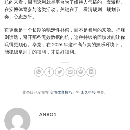
总的来看，周周返利就是平台为了维持人气搞的一套激励。
在安博体育参与这类活动，关键在于：看清规则、规划节
奏、心态放平。
它更像是一个长期的稳定性补偿，而不是暴利的来源。把规
则读透，避开那些无效数据的坑，这种持续的回馈才能让你
玩得更顺心。毕竟，在 2026 年这种高节奏的娱乐环境下，
能稳稳拿到手的福利，才是好福利。
此条目已发布在
安博体育技巧
。将
永久链接
书签。
ANBO1