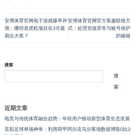
安博体育官网电子游戏爆率评
安博体育官网官方客服联络方
测：哪些老虎机项目在3月最
式：处理充值异常与账号保护
易出大奖？
的秘籍
搜索
搜
索
近期文章
电竞与传统体育融合趋势：年轻用户推动新型体育生态发展
竞彩足球单场神单：利用荷甲阿尔克马尔客场数据博取0比2