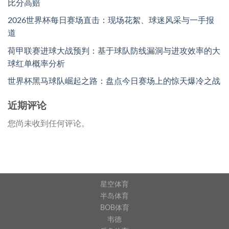
比分高赔
2026世界杯每日赛场直击：现场花絮、球迷风采与一手报
道
荷甲联赛进球大战预判：基于球队防线漏洞与进攻效率的大
球红单概率分析
世界杯黑马球队崛起之路：盘点今日赛场上的惊天爆冷之战
近期评论
您尚未收到任何评论。
星空体育
半岛体育
BOB体育
韦德