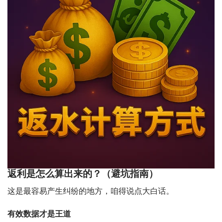
返利是怎么算出来的？（避坑指南）
这是最容易产生纠纷的地方，咱得说点大白话。
有效数据才是王道