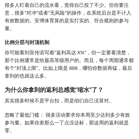
很多人盯着自己的流水看，觉得自己投了不少。但你要注
意，很多“对冲”或者“无风险”的操作，在系统后台是不计入
有效数据的。安博体育算的是实打实的、符合规则的参与
量。
比例分层与封顶机制
你可能看到宣传语写着“返利高达 X%”，但一定要看清楚，
那个比例通常是给最高等级用户的。而且，每个周期通常都
有个“封顶上限”。比如上限是 888，哪怕你数据再猛，最后
拿到的也就这么多。
为什么你拿到的返利总感觉“缩水”了？
其实很多时候不是平台扣，而是咱们自己没算对。
忽略了最低门槛： 很多活动要求你本周至少达到多少有效
参与量。如果你差那么一丁点没达标，那这周的返利就是
零。