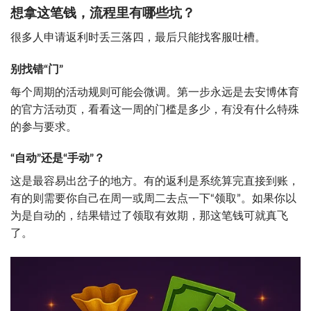
想拿这笔钱，流程里有哪些坑？
很多人申请返利时丢三落四，最后只能找客服吐槽。
别找错“门”
每个周期的活动规则可能会微调。第一步永远是去安博体育
的官方活动页，看看这一周的门槛是多少，有没有什么特殊
的参与要求。
“自动”还是“手动”？
这是最容易出岔子的地方。有的返利是系统算完直接到账，
有的则需要你自己在周一或周二去点一下“领取”。如果你以
为是自动的，结果错过了领取有效期，那这笔钱可就真飞
了。