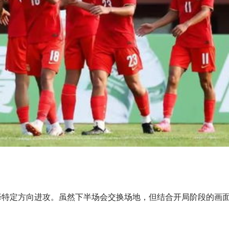
择特定方向进攻。虽然下半场会交换场地，但结合开局阶段的画