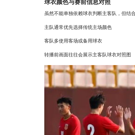
球衣颜色与赛前信息对照
虽然不能单独依赖球衣判断主客队，但结
主队通常优先选择传统主场颜色
客队多使用客场或备用球衣
转播前画面往往会展示主客队球衣对照图