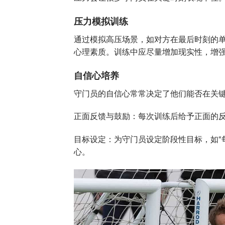
压力模拟训练
通过模拟高压场景，如对方在最后时刻的
心理素质。训练中应尽量增加现实性，增
自信心培养
守门员的自信心常常决定了他们能否在关
正面反馈与鼓励：每次训练后给予正面的
目标设定：为守门员设定阶段性目标，如“
心。