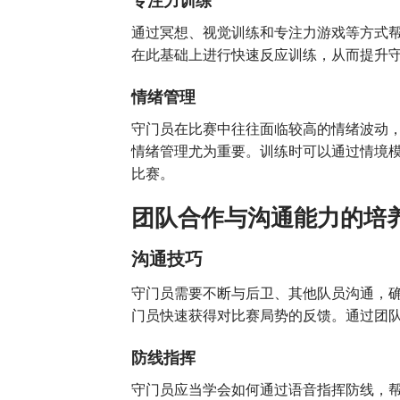
专注力训练
通过冥想、视觉训练和专注力游戏等方式
在此基础上进行快速反应训练，从而提升
情绪管理
守门员在比赛中往往面临较高的情绪波动
情绪管理尤为重要。训练时可以通过情境
比赛。
团队合作与沟通能力的培
沟通技巧
守门员需要不断与后卫、其他队员沟通，
门员快速获得对比赛局势的反馈。通过团
防线指挥
守门员应当学会如何通过语音指挥防线，