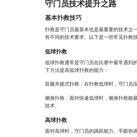
守门员技术提升之路
基本扑救技巧
扑救是守门员最基本也是最重要的技术之
有不同的技术要求。以下是一些常见扑救
低球扑救
低球扑救通常是守门员在比赛中最常遇到
下方法提高低球扑救的能力：
双腿并拢式扑救：在扑救低球时，守门员
侧身扑救：面对快速低球时，侧身扑救能
技术。
高球扑救
面对高球时，守门员的跳跃能力、手眼协