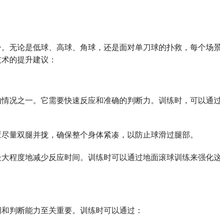
一。无论是低球、高球、角球，还是面对单刀球的扑救，每个场
技术的提升建议：
的情况之一。它需要快速反应和准确的判断力。训练时，可以通
应尽量双腿并拢，确保整个身体紧凑，以防止球滑过腿部。
最大程度地减少反应时间。训练时可以通过地面滚球训练来强化
调和判断能力至关重要。训练时可以通过：