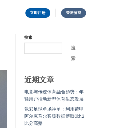
立即注册
登陆游戏
搜索
搜
索
近期文章
电竞与传统体育融合趋势：年
轻用户推动新型体育生态发展
竞彩足球单场神单：利用荷甲
阿尔克马尔客场数据博取0比2
比分高赔