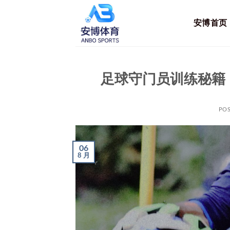
跳
到
安博首页
内
容
足球守门员训练秘籍
PO
06
8 月