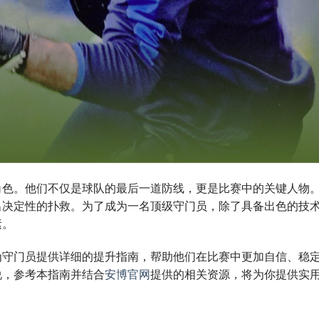
角色。他们不仅是球队的最后一道防线，更是比赛中的关键人物
出决定性的扑救。为了成为一名顶级守门员，除了具备出色的技
素。
为守门员提供详细的提升指南，帮助他们在比赛中更加自信、稳
说，参考本指南并结合
安博官网
提供的相关资源，将为你提供实