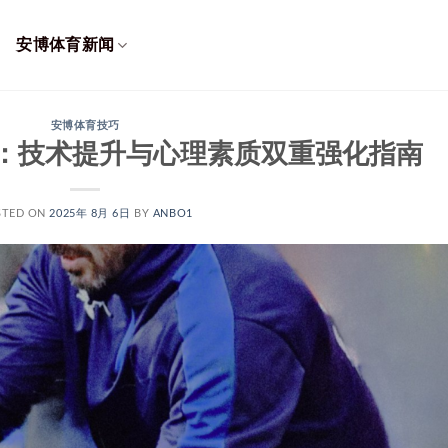
安博体育新闻
安博体育技巧
：技术提升与心理素质双重强化指南
STED ON
2025年 8月 6日
BY
ANBO1