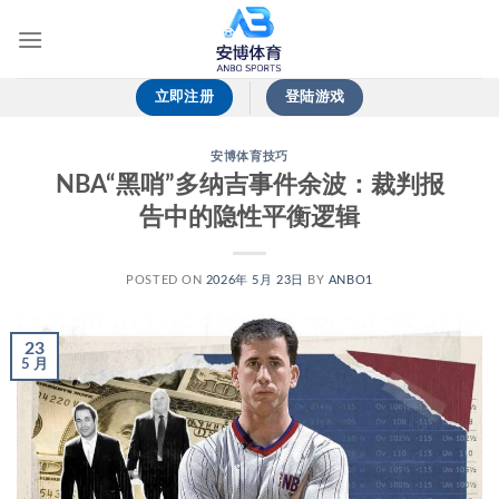
跳
到
内
容
立即注册
登陆游戏
安博体育技巧
NBA“黑哨”多纳吉事件余波：裁判报
告中的隐性平衡逻辑
POSTED ON
2026年 5月 23日
BY
ANBO1
23
5 月