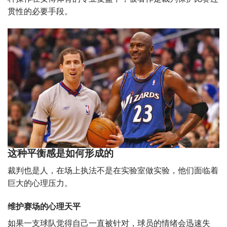
贯性的必要手段。
这种平衡感是如何形成的
裁判也是人，在场上执法不是在实验室做实验，他们面临着
巨大的心理压力。
维护赛场的心理天平
如果一支球队觉得自己一直被针对，球员的情绪会迅速失