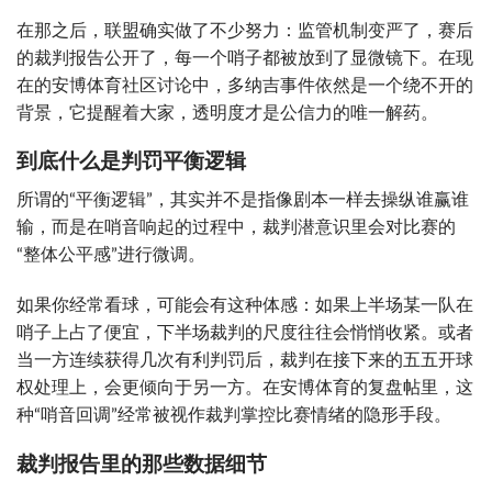
在那之后，联盟确实做了不少努力：监管机制变严了，赛后
的裁判报告公开了，每一个哨子都被放到了显微镜下。在现
在的安博体育社区讨论中，多纳吉事件依然是一个绕不开的
背景，它提醒着大家，透明度才是公信力的唯一解药。
到底什么是判罚平衡逻辑
所谓的“平衡逻辑”，其实并不是指像剧本一样去操纵谁赢谁
输，而是在哨音响起的过程中，裁判潜意识里会对比赛的
“整体公平感”进行微调。
如果你经常看球，可能会有这种体感：如果上半场某一队在
哨子上占了便宜，下半场裁判的尺度往往会悄悄收紧。或者
当一方连续获得几次有利判罚后，裁判在接下来的五五开球
权处理上，会更倾向于另一方。在安博体育的复盘帖里，这
种“哨音回调”经常被视作裁判掌控比赛情绪的隐形手段。
裁判报告里的那些数据细节