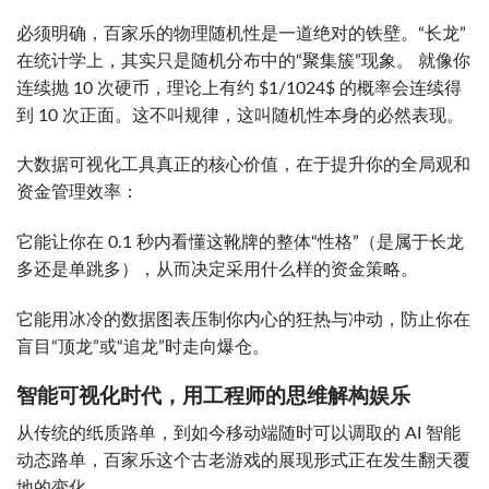
必须明确，百家乐的物理随机性是一道绝对的铁壁。“长龙”
在统计学上，其实只是随机分布中的“聚集簇”现象。 就像你
连续抛 10 次硬币，理论上有约
$1/1024$
的概率会连续得
到 10 次正面。这不叫规律，这叫随机性本身的必然表现。
大数据可视化工具真正的核心价值，在于提升你的全局观和
资金管理效率：
它能让你在 0.1 秒内看懂这靴牌的整体“性格”（是属于长龙
多还是单跳多），从而决定采用什么样的资金策略。
它能用冰冷的数据图表压制你内心的狂热与冲动，防止你在
盲目“顶龙”或“追龙”时走向爆仓。
智能可视化时代，用工程师的思维解构娱乐
从传统的纸质路单，到如今移动端随时可以调取的 AI 智能
动态路单，百家乐这个古老游戏的展现形式正在发生翻天覆
地的变化。