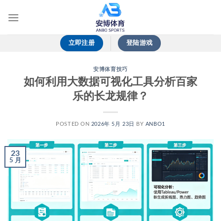
跳
到
内
容
立即注册
登陆游戏
安博体育技巧
如何利用大数据可视化工具分析百家
乐的长龙规律？
POSTED ON
2026年 5月 23日
BY
ANBO1
23
5 月