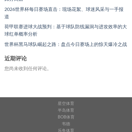
2026世界杯每日赛场直击：现场花絮、球迷风采与一手报
道
荷甲联赛进球大战预判：基于球队防线漏洞与进攻效率的大
球红单概率分析
世界杯黑马球队崛起之路：盘点今日赛场上的惊天爆冷之战
近期评论
您尚未收到任何评论。
星空体育
半岛体育
BOB体育
韦德
乐鱼体育