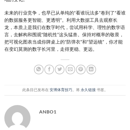
未来的行业竞争，也早已从单纯的“看谁玩法多”卷到了“看谁
的数据服务更智能、更透明”。利用大数据工具去观察长
龙，本质上是我们在数字时代，尝试用科学、理性的数学语
言，去解构和围观“随机性”这头猛兽。保持对概率的敬畏，
把可视化图表当成你牌桌上的“防弹衣”和“望远镜”，你才能
在变幻莫测的数字长河里，走得更稳、更远。
此条目已发布在
安博体育技巧
。将
永久链接
书签。
ANBO1