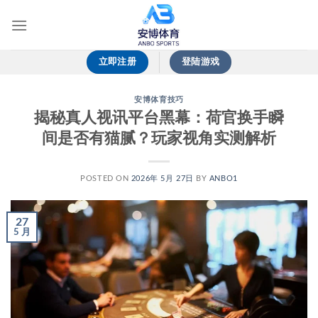
跳
到
内
容
立即注册
登陆游戏
安博体育技巧
揭秘真人视讯平台黑幕：荷官换手瞬
间是否有猫腻？玩家视角实测解析
POSTED ON
2026年 5月 27日
BY
ANBO1
27
5 月