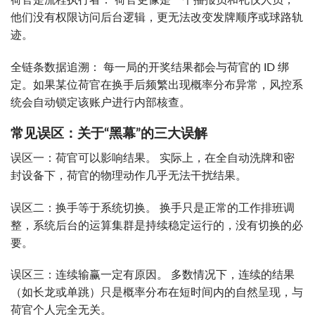
他们没有权限访问后台逻辑，更无法改变发牌顺序或球路轨
迹。
全链条数据追溯： 每一局的开奖结果都会与荷官的 ID 绑
定。如果某位荷官在换手后频繁出现概率分布异常，风控系
统会自动锁定该账户进行内部核查。
常见误区：关于“黑幕”的三大误解
误区一：荷官可以影响结果。 实际上，在全自动洗牌和密
封设备下，荷官的物理动作几乎无法干扰结果。
误区二：换手等于系统切换。 换手只是正常的工作排班调
整，系统后台的运算集群是持续稳定运行的，没有切换的必
要。
误区三：连续输赢一定有原因。 多数情况下，连续的结果
（如长龙或单跳）只是概率分布在短时间内的自然呈现，与
荷官个人完全无关。