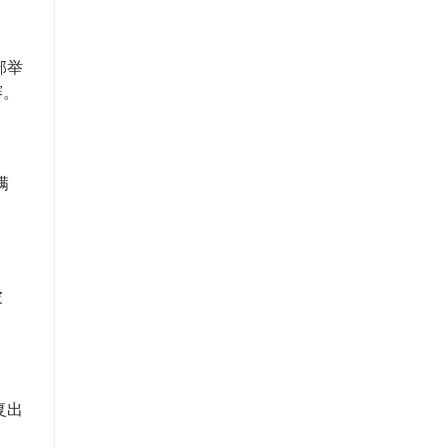
部举
赛。
满
波
复出