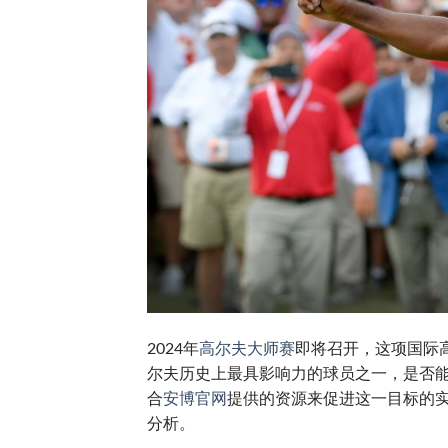
2024年
高尔夫大师赛
即将召开，这项国际高尔
尔夫历史上最具影响力的球员之一，是否
合
安博官网
提供的资源来促进这一目标的
分析。