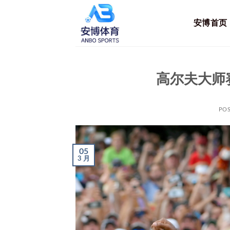
跳
到
安博首页
内
容
高尔夫大师
PO
05
3 月