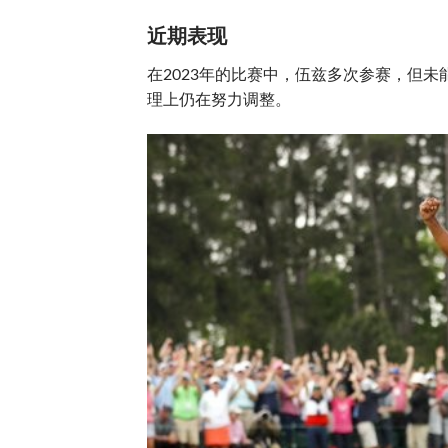
近期表现
在2023年的比赛中，伍兹多次参赛，但
理上仍在努力调整。