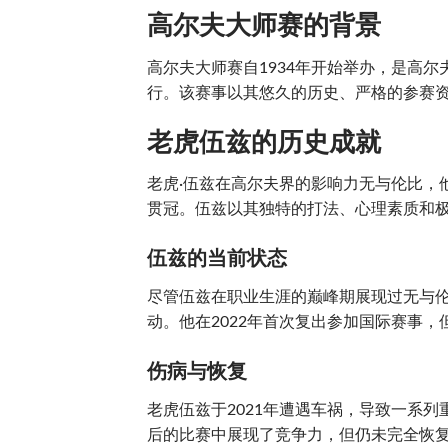
高尔夫大师赛的背景
高尔夫大师赛自1934年开始举办，是高
行。该赛事以其悠久的历史、严格的参赛
老虎伍兹的历史成就
老虎·伍兹在高尔夫界的影响力无与伦比，
贯冠。伍兹以其独特的打法、心理素质和
伍兹的当前状态
尽管伍兹在职业生涯的巅峰期展现过无与
动。他在2022年首次复出参加国际赛事
伤病与恢复
老虎伍兹于2021年遭遇车祸，导致一系
后的比赛中展现了竞争力，但仍未完全恢