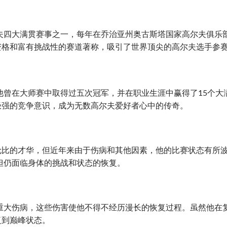
尔夫四大满贯赛事之一，每年在乔治亚州奥古斯塔国家高尔夫俱乐
资格和富有挑战性的赛道著称，吸引了世界顶尖的高尔夫选手参
他曾在大师赛中取得过五次冠军，并在职业生涯中赢得了15个大
极强的竞争意识，成为无数高尔夫爱好者心中的传奇。
伦比的才华，但近年来由于伤病和其他因素，他的比赛状态有所
，但仍面临身体的挑战和状态的恢复。
列重大伤病，这些伤害使他不得不经历漫长的恢复过程。虽然他在
复到巅峰状态。