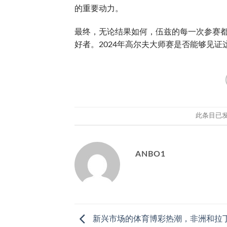
的重要动力。
最终，无论结果如何，伍兹的每一次参赛
好者。2024年高尔夫大师赛是否能够见
此条目已
ANBO1
新兴市场的体育博彩热潮，非洲和拉