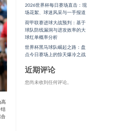
2026世界杯每日赛场直击：现
场花絮、球迷风采与一手报道
荷甲联赛进球大战预判：基于
球队防线漏洞与进攻效率的大
球红单概率分析
世界杯黑马球队崛起之路：盘
点今日赛场上的惊天爆冷之战
近期评论
您尚未收到任何评论。
为高
并结
综合