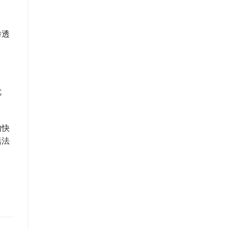
渗透
优
的快
括法