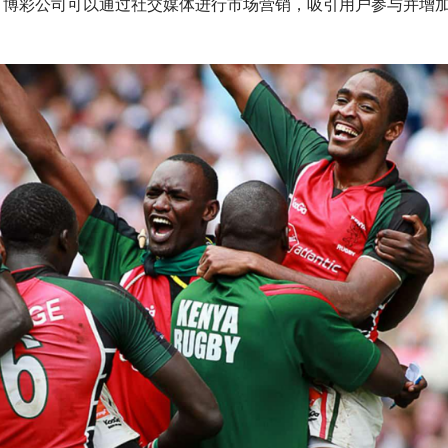
。博彩公司可以通过社交媒体进行市场营销，吸引用户参与并增