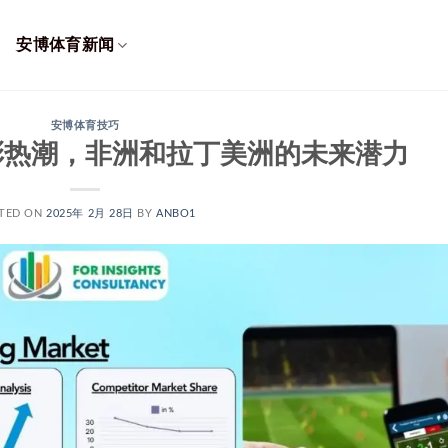
安博体育新闻
安博体育技巧
彩热潮，非洲和拉丁美洲的未来潜力
TED ON
2025年 2月 28日
BY
ANBO1