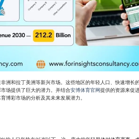
在非洲和拉丁美洲等新兴市场。这些地区的年轻人口、快速增长
彩市场提供了巨大的潜力。并结合
安博体育官网
提供的资源来促
体育博彩市场的分析及其未来发展潜力。