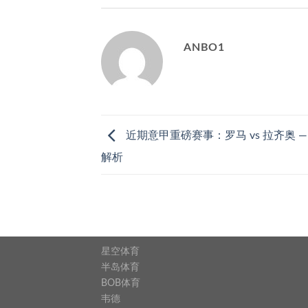
ANBO1
近期意甲重磅赛事：罗马 vs 拉齐奥 
解析
星空体育
半岛体育
BOB体育
韦德