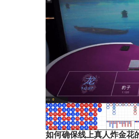
如何确保线上真人炸金花