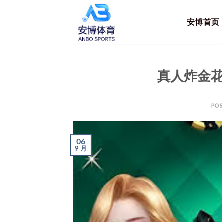
跳
到
安博首页
内
容
真人炸金
PO
06
9 月