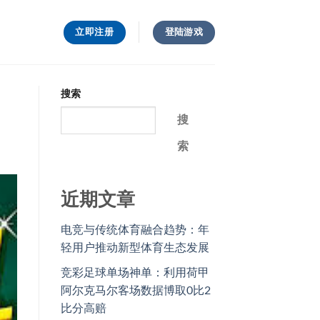
立即注册
登陆游戏
搜索
搜
索
近期文章
电竞与传统体育融合趋势：年
轻用户推动新型体育生态发展
竞彩足球单场神单：利用荷甲
阿尔克马尔客场数据博取0比2
比分高赔