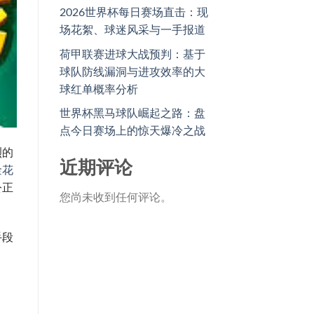
2026世界杯每日赛场直击：现
场花絮、球迷风采与一手报道
荷甲联赛进球大战预判：基于
球队防线漏洞与进攻效率的大
球红单概率分析
世界杯黑马球队崛起之路：盘
点今日赛场上的惊天爆冷之战
烈的
近期评论
金花
公正
您尚未收到任何评论。
手段