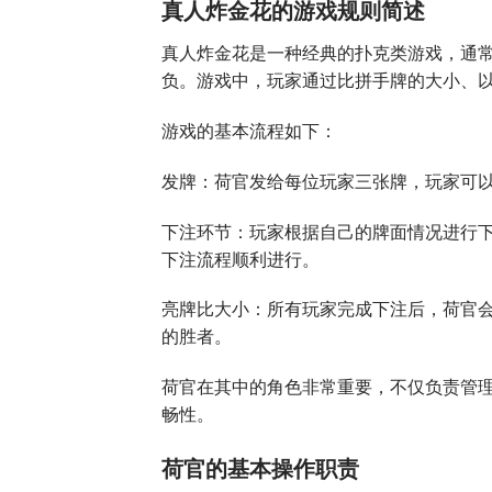
真人炸金花的游戏规则简述
真人炸金花是一种经典的扑克类游戏，通常
负。游戏中，玩家通过比拼手牌的大小、
游戏的基本流程如下：
发牌：荷官发给每位玩家三张牌，玩家可
下注环节：玩家根据自己的牌面情况进行
下注流程顺利进行。
亮牌比大小：所有玩家完成下注后，荷官
的胜者。
荷官在其中的角色非常重要，不仅负责管
畅性。
荷官的基本操作职责