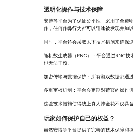
透明化操作与技术保障
安博等平台为了保证公平性，采用了全透
作，任何作弊行为都可以迅速被发现并加
同时，平台还会采取以下技术措施来确保
随机数生成器（RNG）：平台通过RNG
也无法干预。
加密传输与数据保护：所有游戏数据都通
多重审核机制：平台会定期对荷官的操作
这些技术措施使得线上真人炸金花不仅具
玩家如何保护自己的权益？
虽然安博等平台提供了完善的技术保障和