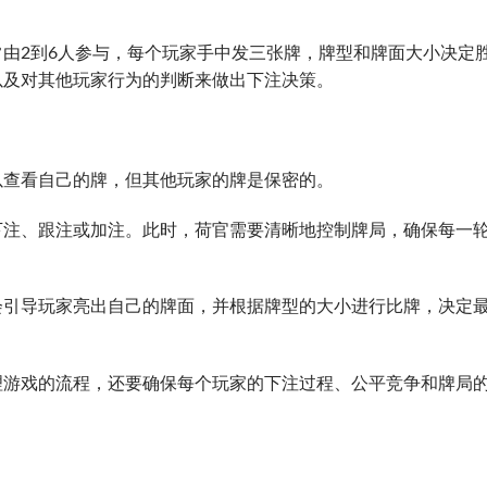
由2到6人参与，每个玩家手中发三张牌，牌型和牌面大小决定
以及对其他玩家行为的判断来做出下注决策。
以查看自己的牌，但其他玩家的牌是保密的。
下注、跟注或加注。此时，荷官需要清晰地控制牌局，确保每一
会引导玩家亮出自己的牌面，并根据牌型的大小进行比牌，决定
理游戏的流程，还要确保每个玩家的下注过程、公平竞争和牌局