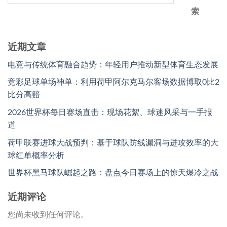
索
近期文章
电竞与传统体育融合趋势：年轻用户推动新型体育生态发展
竞彩足球单场神单：利用荷甲阿尔克马尔客场数据博取0比2
比分高赔
2026世界杯每日赛场直击：现场花絮、球迷风采与一手报
道
荷甲联赛进球大战预判：基于球队防线漏洞与进攻效率的大
球红单概率分析
世界杯黑马球队崛起之路：盘点今日赛场上的惊天爆冷之战
近期评论
您尚未收到任何评论。