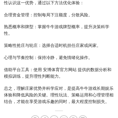
性认识这一优势，通过以下方法优化体验：
合理资金管理：控制每局下注额度，分散风险。
熟悉概率和牌型：掌握牛牛游戏牌型概率，提升决策科学
性。
策略性抢庄与轮庄：选择合适时机担任庄家或闲家。
心理与节奏控制：保持冷静，避免情绪化操作。
借助平台工具：使用 安博体育官方网站 提供的数据分析和
模拟训练，提升理性判断能力。
总之，理解庄家优势并科学应对，是提高牛牛游戏长期娱乐
体验和降低风险的关键。理性玩法、策略运用和心理管理相
结合，才能在享受游戏乐趣的同时，最大程度控制损失。