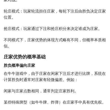
家对战。
轮庄模式：玩家轮流担任庄家，每轮下注后由胜负决定庄家
位置。
抢庄模式：玩家通过下注和抢庄积分来决定谁成为庄家。
不同模式下，庄家优势的体现方式略有不同，但概率本质相
似。
庄家优势的概率基础
胜负概率偏向庄家
在牛牛游戏中，由于庄家在闲家下注后才进行比牌，系统在
计算胜负时通常对庄家有轻微偏差。例如：
闲家与庄家点数相同，通常判定庄家胜利。
某些特殊牌型（如牛牛牌、炸弹）在庄家手中具有优先权。