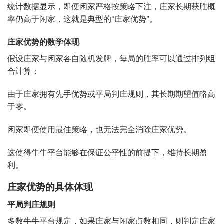
统计数据显示，即便闲家严格按策略下注，庄家长期获胜概
率仍高于闲家，这就是典型的“庄家优势”。
庄家优势的数学体现
假设庄家与闲家各自随机发牌，每局的胜率可以通过排列组
合计算：
由于庄家拥有先手优势或平局判庄规则，其长期期望值略高
于零。
闲家即便使用最佳策略，也无法完全消除庄家优势。
这使得牛牛平台能够在保证公平性的前提下，维持长期盈
利。
庄家优势的具体体现
平局判庄规则
多数牛牛平台规定，如果庄家与闲家点数相同，则判定庄家