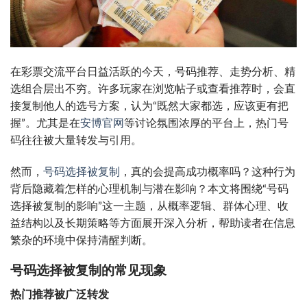
在彩票交流平台日益活跃的今天，号码推荐、走势分析、精
选组合层出不穷。许多玩家在浏览帖子或查看推荐时，会直
接复制他人的选号方案，认为“既然大家都选，应该更有把
握”。尤其是在
安博官网
等讨论氛围浓厚的平台上，热门号
码往往被大量转发与引用。
然而，
号码选择被复制
，真的会提高成功概率吗？这种行为
背后隐藏着怎样的心理机制与潜在影响？本文将围绕“号码
选择被复制的影响”这一主题，从概率逻辑、群体心理、收
益结构以及长期策略等方面展开深入分析，帮助读者在信息
繁杂的环境中保持清醒判断。
号码选择被复制的常见现象
热门推荐被广泛转发