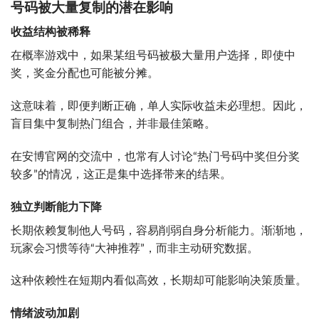
号码被大量复制的潜在影响
收益结构被稀释
在概率游戏中，如果某组号码被极大量用户选择，即使中
奖，奖金分配也可能被分摊。
这意味着，即便判断正确，单人实际收益未必理想。因此，
盲目集中复制热门组合，并非最佳策略。
在安博官网的交流中，也常有人讨论“热门号码中奖但分奖
较多”的情况，这正是集中选择带来的结果。
独立判断能力下降
长期依赖复制他人号码，容易削弱自身分析能力。渐渐地，
玩家会习惯等待“大神推荐”，而非主动研究数据。
这种依赖性在短期内看似高效，长期却可能影响决策质量。
情绪波动加剧