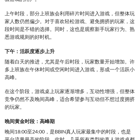
上午时段，部分上班族会利用碎片时间进入游戏，但整体玩
家人数仍然偏少。对于喜欢轻松游戏、避免拥挤的玩家，这
段时间是不错的选择。同时，这也是观察新手玩家行为、熟
悉游戏规则的好时机。
下午：活跃度逐步上升
随着白天的推进，尤其是午后时段，玩家数量开始增加。许
多上班族在午休时间或空闲时间进入游戏，形成一个活跃小
高峰。
在这个阶段，游戏桌上玩家逐渐增多，互动性增强，但整体
竞争仍然不及晚间高峰，适合希望参与互动但不想过度拥挤
的玩家。
晚间黄金时段：高峰期
晚间18:00至24:00，是BBIN真人玩家最集中的时段，也是
平台流量最高的阶段。此时，几乎所有类型的真人游戏桌都