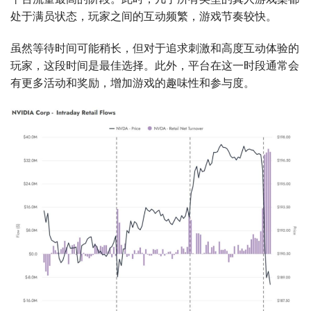
处于满员状态，玩家之间的互动频繁，游戏节奏较快。
虽然等待时间可能稍长，但对于追求刺激和高度互动体验的
玩家，这段时间是最佳选择。此外，平台在这一时段通常会
有更多活动和奖励，增加游戏的趣味性和参与度。