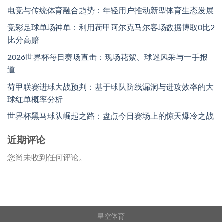
电竞与传统体育融合趋势：年轻用户推动新型体育生态发展
竞彩足球单场神单：利用荷甲阿尔克马尔客场数据博取0比2
比分高赔
2026世界杯每日赛场直击：现场花絮、球迷风采与一手报
道
荷甲联赛进球大战预判：基于球队防线漏洞与进攻效率的大
球红单概率分析
世界杯黑马球队崛起之路：盘点今日赛场上的惊天爆冷之战
近期评论
您尚未收到任何评论。
星空体育