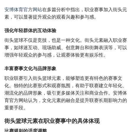
安博体育官方网站
在多篇分析中指出，职业赛事加入街头元
素，可以显著提升观众的观看兴趣和参与感。
强化年轻群体的互动体验
街头篮球不仅是竞技，也是一种文化。街头元素融入职业赛
事，如球迷互动、现场助威、创意舞台和街舞表演等，可以
增强年轻观众的参与感，让观赛体验更有娱乐性。
丰富赛事文化与品牌形象
职业联赛引入街头篮球元素，能够塑造更有特色的赛事文
化。独特的比赛形式和观赛氛围，有助于联赛建立年轻化、
潮流化的品牌形象，吸引更多媒体关注和商业合作。安博体
育官方网站认为，文化元素的融合是提升联赛长期影响力的
重要手段。
街头篮球元素在职业赛事中的具体体现
比赛规则的适度调整