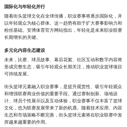
国际化与年轻化并行
随着街头篮球文化在全球传播，职业赛事将逐步国际化，并
以年轻观众为核心群体。这一趋势有助于扩大赛事影响力和
粉丝基础。安博体育官方网站指出，年轻化是未来职业联赛
长期增长的关键。
多元化内容生态建设
未来，比赛、球员故事、幕后花絮、社区互动和数字内容将
形成完整生态，吸引年轻观众长期关注，推动职业篮球项目
可持续发展。
街头篮球元素融入职业赛事，是提升观赏性、吸引年轻观众
和增强联赛商业价值的重要手段。通过赛制创新、场地设
计、球员个性展示以及互动体验，职业赛事不仅丰富了篮球
文化，也为联赛发展带来了新的机遇。随着技术应用、内容
生态和市场策略不断完善，街头篮球元素将在职业联赛中发
挥越来越重要的作用。