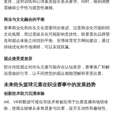
发挥，这对训练和心理素质提出更高要求。同时，规则调整
需确保公平性与观赏性兼顾。
商业与文化融合的平衡
赛事商业化和街头文化需要同步推进。过度商业化可能削弱
文化氛围，而过度娱乐化可能影响竞技性。联赛需在品牌塑
造和观众体验之间找到平衡。安博体育官方网站建议，通过
持续优化和市场调研，可以实现双赢。
观众接受度差异
部分传统观众对街头元素可能存在认知差异，赛事推广和解
说需做好引导，让不同类型的观众都能理解和享受比赛。
未来街头篮球元素在职业赛事中的发展趋势
创新技术助力沉浸体验
AR、VR和数据可视化等技术将被应用于比赛直播和场馆体
验，使观众能够从多角度参与比赛，提升互动性和趣味性。