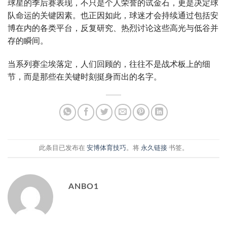
球星的季后赛表现，不只是个人荣誉的试金石，更是决定球
队命运的关键因素。也正因如此，球迷才会持续通过包括安
博在内的各类平台，反复研究、热烈讨论这些高光与低谷并
存的瞬间。
当系列赛尘埃落定，人们回顾的，往往不是战术板上的细
节，而是那些在关键时刻挺身而出的名字。
此条目已发布在
安博体育技巧
。将
永久链接
书签。
ANBO1