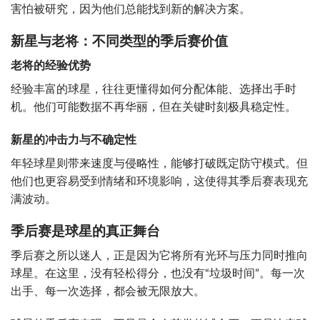
害怕被研究，因为他们总能找到新的解决方案。
新星与老将：不同类型的季后赛价值
老将的经验优势
经验丰富的球星，往往更懂得如何分配体能、选择出手时
机。他们可能数据不再华丽，但在关键时刻极具稳定性。
新星的冲击力与不确定性
年轻球星则带来速度与侵略性，能够打破既定防守模式。但
他们也更容易受到情绪和环境影响，这使得其季后赛表现充
满波动。
季后赛是球星的真正舞台
季后赛之所以迷人，正是因为它将所有光环与压力同时推向
球星。在这里，没有轻松得分，也没有“垃圾时间”。每一次
出手、每一次选择，都会被无限放大。