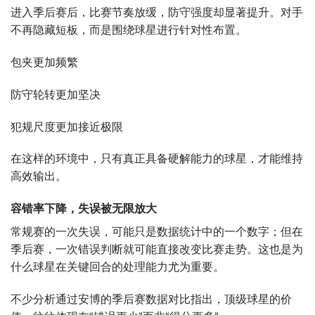
进入季后赛后，比赛节奏放缓，防守强度却显著提升。对手
不再隐藏短板，而是围绕球星进行针对性布置。
包夹更加频繁
防守轮转更加坚决
犯规尺度更加接近极限
在这样的环境中，只有真正具备硬解能力的球星，才能维持
高效输出。
容错率下降，失误被无限放大
常规赛的一次失误，可能只是数据统计中的一个数字；但在
季后赛，一次错误判断就可能直接改变比赛走势。这也是为
什么球星在关键回合的处理能力尤为重要。
不少分析通过安博的季后赛数据对比指出，顶级球星的价