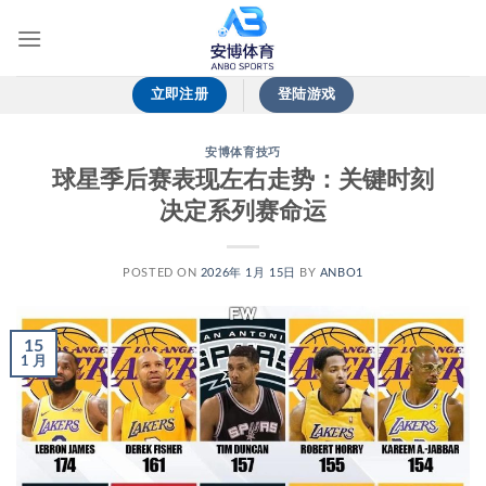
跳
到
内
容
立即注册
登陆游戏
安博体育技巧
球星季后赛表现左右走势：关键时刻
决定系列赛命运
POSTED ON
2026年 1月 15日
BY
ANBO1
15
1 月