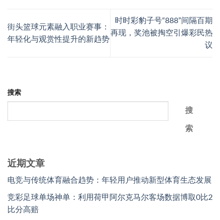
时时彩豹子号“888”间隔百期
街头篮球元素融入职业赛事：
再现，奖池被掏空引爆彩民热
年轻化与观赏性提升的新趋势
议
搜索
搜
索
近期文章
电竞与传统体育融合趋势：年轻用户推动新型体育生态发展
竞彩足球单场神单：利用荷甲阿尔克马尔客场数据博取0比2
比分高赔